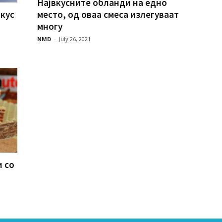
Највкусните обланди на едно
место, од оваа смеса излегуваат
кус
многу
NMD
-
July 26, 2021
и со