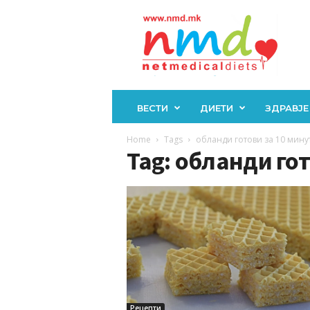
Н
М
Д
ВЕСТИ
ДИЕТИ
ЗДРАВЈЕ
Home
Tags
обланди готови за 10 мину
Tag: обланди го
Рецепти