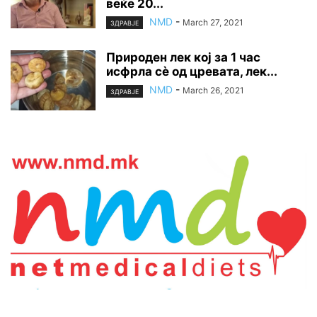
веќе 20...
NMD
-
March 27, 2021
ЗДРАВЈЕ
Природен лек кој за 1 час
исфрла сè од цревата, лек...
NMD
-
March 26, 2021
ЗДРАВЈЕ