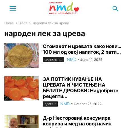
Home
Tags
народен лек за црева
народен лек за црева
Стомакот и цревата како нови…
100 мл од овој напиток, 2 пати...
NMD
-
June 11, 2025
БИЛКАРСТВО
ЗА ПОТТИКНУВАЊЕ НА
ЦРЕВАТА И ЧИСТЕЊЕ НА
БЕЛИТЕ ДРОБОВИ: Најдобрите
рецепти...
NMD
-
October 25, 2022
ЗДРАВЈЕ
Д-р Несторовиќ консумира
коприва и мед на овој начин