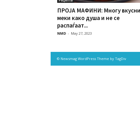
Рецепти
ПРОЈА МАФИНИ: Многу вкусни
меки како душа и не се
распаѓаат...
NMD
-
May 27, 2023
© Newsmag WordPress Theme by TagDiv