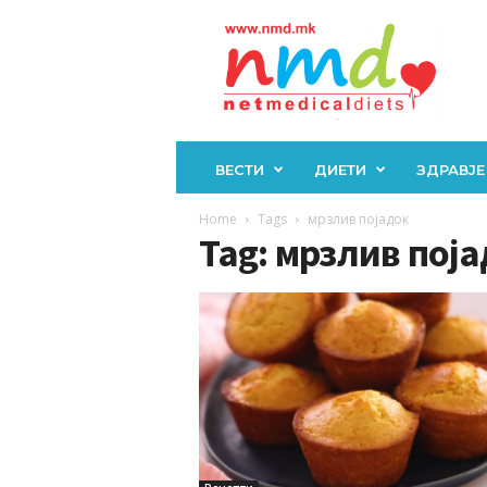
Н
М
Д
ВЕСТИ
ДИЕТИ
ЗДРАВЈЕ
Home
Tags
мрзлив појадок
Tag: мрзлив пој