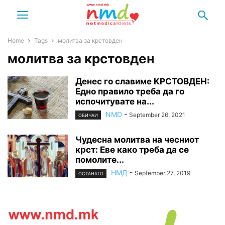
Home
Tags
молитва за крстовден
молитва за крстовден
Денес го славиме КРСТОВДЕН:
Едно правило треба да го
испочитувате на...
NMD
-
September 26, 2021
ОБИЧАИ
Чудесна молитва на чесниот
крст: Еве како треба да се
помолите...
НМД
-
September 27, 2019
ОСТАНАТО