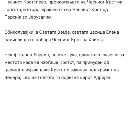
Чесниот Крст: прво, пронаоѓањето на Чесниот Крст на
Голгота, и второ, враќањето на Чесниот Крст од
Персија во Јерусалим.
Обиколувајќи ја Светата Земја, светата царица Елена
намисли да го побара Чесниот Крст на Христа.
Некој старец Евреин, по име Јуда, единствен знаеше за
местото каде се наоѓаше Крстот, па принуден од
царицата изјави дека Крстот е закопан под храмот на
Венера, што на Голгота го подигна царот Адријан.