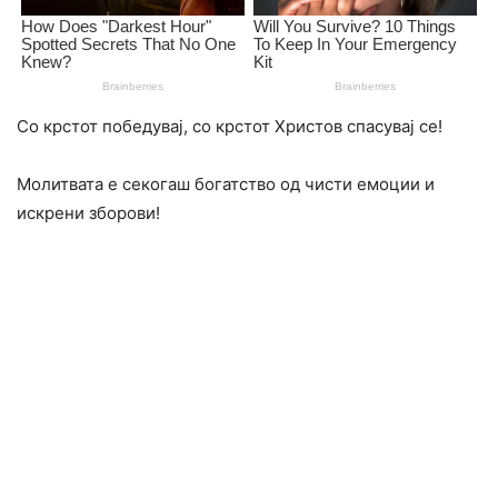
Со крстот победувај, со крстот Христов спасувај се!
Молитвата е секогаш богатство од чисти емоции и
искрени зборови!