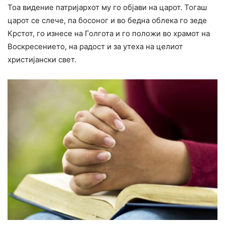
Тоа видение патријархот му го објави на царот. Тогаш
царот се слече, па босоног и во бедна облека го зеде
Крстот, го изнесе на Голгота и го положи во храмот на
Воскресението, на радост и за утеха на целиот
христијански свет.