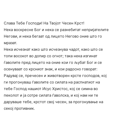
Слава Тебе Господи! На Твојот Чесен Крст!
Нека воскресне Бог и нека се разнебитат непријателите
Негови, и нека бегаат од лицето Негово оние што го
мразат.
Нека исчезнат како што исчезнува чадот, како што се
топи восокот во допир со огнот; така нека изгинат
ѓаволите пред лицето на оние кои го љубат Бог и се
осенуваат со крсниот знак, и кои радосно говорат:
Радувај се, пречесен и животворен крсте господов, кој
ги прогонуваш ѓаволите со силата на распнатиот на
тебе Господ нашиот Исус Христос, кој се симна во
пеколот и ја сотре силата ѓаволска, и кој нам ни те
даруваше тебе, крстот свој чесен, за прогонување на
секој противник.