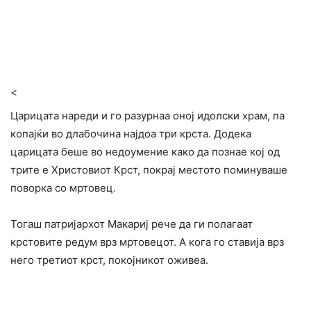
<
Царицата нареди и го разурнаа оној идолски храм, па
копајќи во длабочина најдоа три крста. Додека
царицата беше во недоумение како да познае кој од
трите е Христовиот Крст, покрај местото поминуваше
поворка со мртовец.
Тогаш патријархот Макариј рече да ги полагаат
крстовите редум врз мртовецот. А кога го ставија врз
него третиот крст, покојникот оживеа.