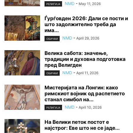
NMD
-
May 11, 2026
РЕЛИГИЈА
Ѓурѓовден 2026: Дали се пости и
што задолжително треба да
има...
NMD
-
April 29, 2026
ОБИЧАИ
Велика сабота: значење,
традиции и духовна подготовка
пред Велигден
NMD
-
April 11, 2026
ОБИЧАИ
Мистеријата на Лонгин: како
римскиот војник од распетието
станал симбол на...
NMD
-
April 10, 2026
РЕЛИГИЈА
На Велики петок постот е
најстрог: Еве што не се јаде...