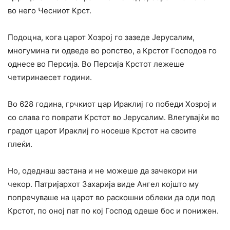
во него Чесниот Крст.
Подоцна, кога царот Хозрој го зазеде Јерусалим,
многумина ги одведе во ропство, а Крстот Господов го
однесе во Персија. Во Персија Крстот лежеше
четиринаесет години.
Во 628 година, грчкиот цар Ираклиј го победи Хозрој и
со слава го поврати Крстот во Јерусалим. Влегувајќи во
градот царот Ираклиј го носеше Крстот на своите
плеќи.
Но, одеднаш застана и не можеше да зачекори ни
чекор. Патријархот Захарија виде Ангел којшто му
попречуваше на царот во раскошни облеки да оди под
Крстот, по оној пат по кој Господ одеше бос и понижен.