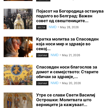
Појасот на Богородица останува
подолго во Белград: Важен
совет од свештениците...
NMD
-
May 28, 2026
ВЕСТИ
Кратка молитва за Спасовден
која носи мир и здравје во
секој...
NMD
-
May 21, 2026
ОБИЧАИ
Спасовден носи благослов за
домот и семејството: Старите
обичаи за здравје,...
NMD
-
May 20, 2026
ОБИЧАИ
Утре се слави Свети Василиј
Острошки: Молитвата што
верниците ја кажуваат...