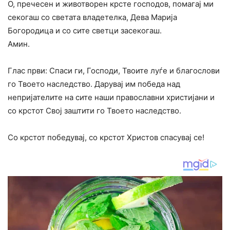
О, пречесен и животворен крсте господов, помагај ми
секогаш со светата владетелка, Дева Марија
Богородица и со сите светци засекогаш.
Амин.
Глас први: Спаси ги, Господи, Твоите луѓе и благослови
го Твоето наследство. Дарувај им победа над
непријателите на сите наши православни христијани и
со крстот Свој заштити го Твоето наследство.
Со крстот победувај, со крстот Христов спасувај се!