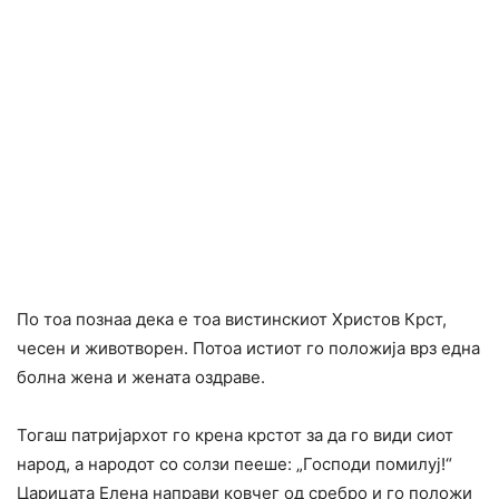
По тоа познаа дека е тоа вистинскиот Христов Крст,
чесен и животворен. Потоа истиот го положија врз една
болна жена и жената оздраве.
Тогаш патријархот го крена крстот за да го види сиот
народ, а народот со солзи пееше: „Господи помилуј!“
Царицата Елена направи ковчег од сребро и го положи