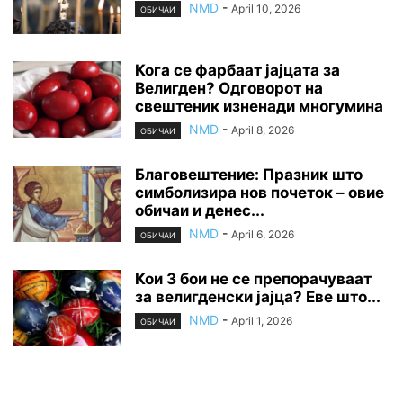
NMD
-
April 10, 2026
ОБИЧАИ
Кога се фарбаат јајцата за
Велигден? Одговорот на
свештеник изненади многумина
NMD
-
April 8, 2026
ОБИЧАИ
Благовештение: Празник што
симболизира нов почеток – овие
обичаи и денес...
NMD
-
April 6, 2026
ОБИЧАИ
Кои 3 бои не се препорачуваат
за велигденски јајца? Еве што...
NMD
-
April 1, 2026
ОБИЧАИ