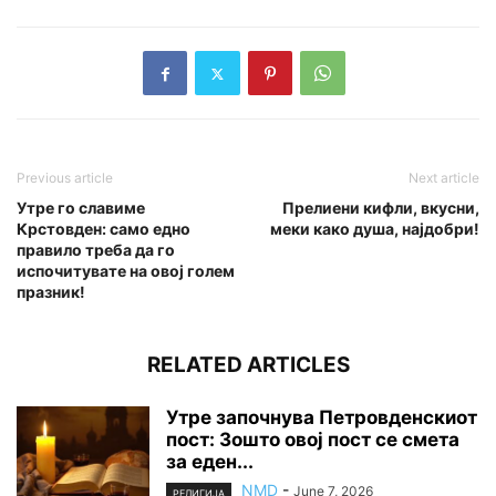
Previous article
Next article
Утре го славиме
Прелиени кифли, вкусни,
Крстовден: само едно
меки како душа, најдобри!
правило треба да го
испочитувате на овој голем
празник!
RELATED ARTICLES
Утре започнува Петровденскиот
пост: Зошто овој пост се смета
за еден...
NMD
-
June 7, 2026
РЕЛИГИЈА