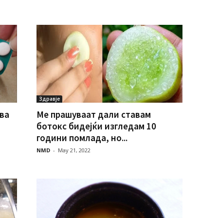
Здравје
ва
Ме прашуваат дали ставам
ботокс бидејќи изгледам 10
години помлада, но...
NMD
-
May 21, 2022