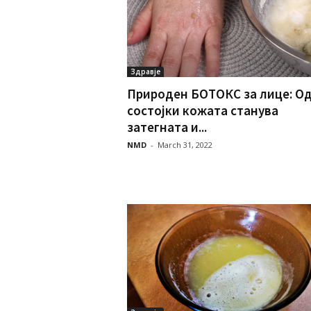
Здравје
Природен БОТОКC за лице: Од
состојки кожата станува
затегната и...
NMD
-
March 31, 2022