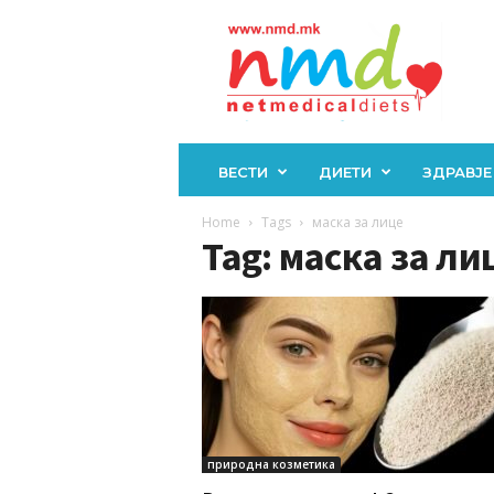
Н
М
Д
ВЕСТИ
ДИЕТИ
ЗДРАВЈЕ
Home
Tags
маска за лице
Tag: маска за ли
природна козметика