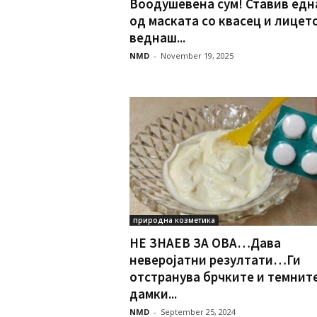
Воодушевена сум! Ставив ед
од маската со квасец и лицет
веднаш...
NMD
-
November 19, 2025
природна козметика
НЕ ЗНАЕВ ЗА ОВА…Дава
неверојатни резултати…Ги
отстранува брчките и темнит
дамки...
NMD
-
September 25, 2024