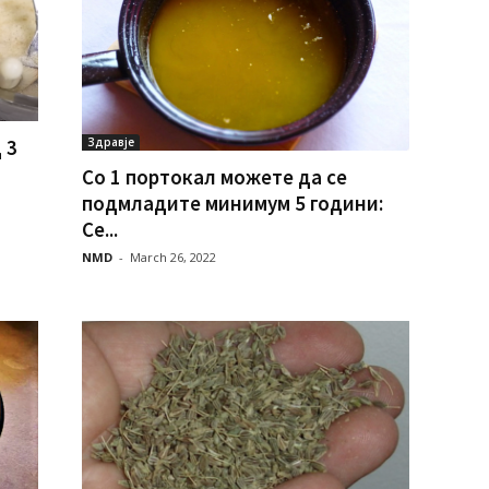
 3
Здравје
Со 1 портокал можете да се
подмладите минимум 5 години:
Се...
NMD
-
March 26, 2022