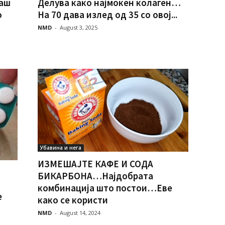
наш
Делува како најмоќен колаген…
о
На 70 дава излед од 35 со овој...
NMD
-
August 3, 2025
Убавина и нега
ИЗМЕШАЈТЕ КАФЕ И СОДА
БИКАРБОНА…Најдобрата
комбинација што постои…Еве
е
како се користи
NMD
-
August 14, 2024