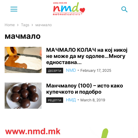
Home
Tags
мачмало
мачмало
МАЧМАЛО КОЛАЧ на кој никој
не може да му одолее…Многу
едноставна...
NMD
-
February 17, 2025
ДЕСЕРТИ
Манчмалоу (100) – исто како
купечкото и подобро
НМД
-
March 8, 2019
РЕЦЕПТИ