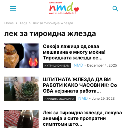
Home
Tags
лек за тироидна жлезда
лек за тироидна жлезда
Секоја лажица од оваа
мешавина е многу моќна!
Тироидната жлезда се...
NMD
-
December 4, 2025
НУТРИЦИОНИЗАМ
ШТИТНАТА ЖЛЕЗДА ДА ВИ
РАБОТИ КАКО ЧАСОВНИК: Со
ОВА нејзината работа...
NMD
-
June 29, 2023
НАРОДНА МЕДИЦИНА
Лек за тироидна жлезда, лекува
анемија и сите пропратни
симптоми што...