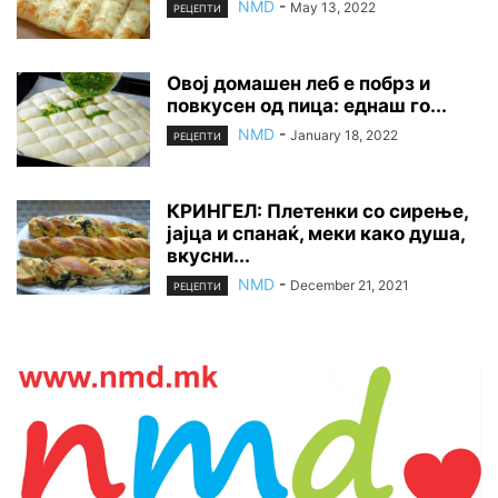
NMD
-
May 13, 2022
РЕЦЕПТИ
Овој домашен леб е побрз и
повкусен од пица: еднаш го...
NMD
-
January 18, 2022
РЕЦЕПТИ
КРИНГЕЛ: Плетенки со сирење,
јајца и спанаќ, меки како душа,
вкусни...
NMD
-
December 21, 2021
РЕЦЕПТИ