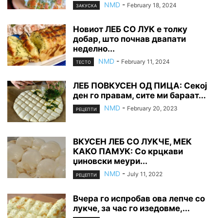
NMD
-
February 18, 2024
ЗАКУСКА
Новиот ЛЕБ СО ЛУК е толку
добар, што почнав двапати
неделно...
NMD
-
February 11, 2024
ТЕСТО
ЛЕБ ПОВКУСЕН ОД ПИЦА: Секој
ден го правам, сите ми бараат...
NMD
-
February 20, 2023
РЕЦЕПТИ
ВКУСЕН ЛЕБ СО ЛУКЧЕ, МЕК
КАКО ПАМУК: Со крцкави
џиновски меури...
NMD
-
July 11, 2022
РЕЦЕПТИ
Вчера го испробав ова лепче со
лукче, за час го изедовме,...