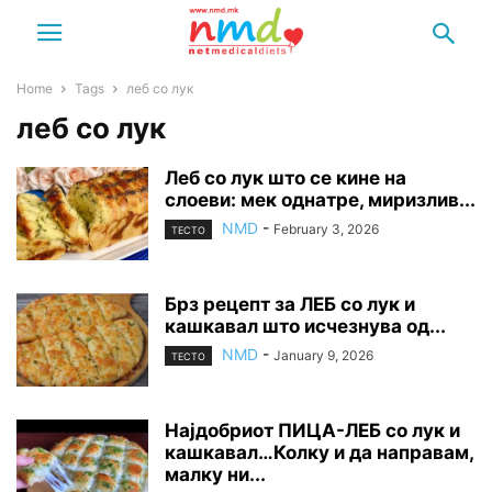
Home
Tags
леб со лук
леб со лук
Леб со лук што се кине на
слоеви: мек однатре, миризлив...
NMD
-
February 3, 2026
ТЕСТО
Брз рецепт за ЛЕБ со лук и
кашкавал што исчезнува од...
NMD
-
January 9, 2026
ТЕСТО
Најдобриот ПИЦА-ЛЕБ со лук и
кашкавал…Колку и да направам,
малку ни...