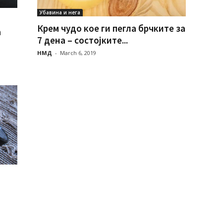
Убавина и нега
Крем чудо кое ги пегла брчките за
а
7 дена – состојките...
НМД
-
March 6, 2019