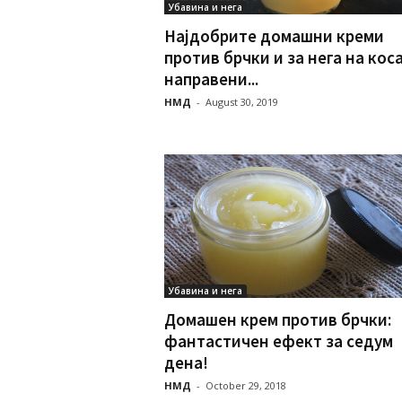
Убавина и нега
Најдобрите домашни креми
против брчки и за нега на кос
направени...
НМД
-
August 30, 2019
Убавина и нега
Домашен крем против брчки:
фантастичен ефект за седум
дена!
НМД
-
October 29, 2018