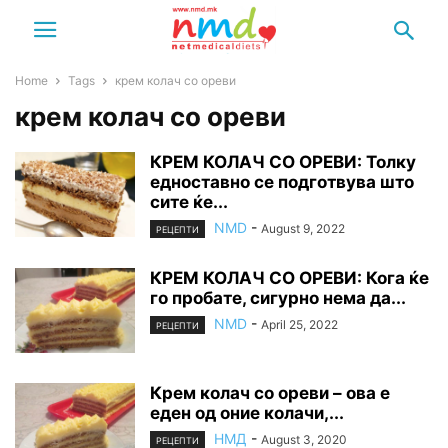
Home
Tags
крем колач со ореви
крем колач со ореви
КРЕМ КОЛАЧ СО ОРЕВИ: Толку
едноставно се подготвува што
сите ќе...
NMD
-
August 9, 2022
РЕЦЕПТИ
КРЕМ КОЛАЧ СО ОРЕВИ: Кога ќе
го пробате, сигурно нема да...
NMD
-
April 25, 2022
РЕЦЕПТИ
Крем колач со ореви – ова е
еден од оние колачи,...
НМД
-
August 3, 2020
РЕЦЕПТИ