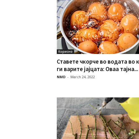
Корисно
Ставете чкорче во водата во к
ги варите јајцата: Оваа тајна...
NMD
-
March 24, 2022