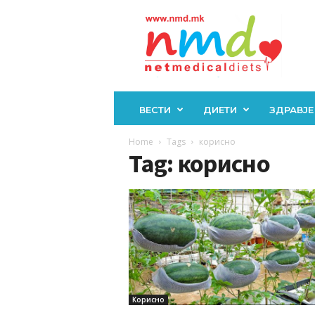
Н
М
Д
ВЕСТИ
ДИЕТИ
ЗДРАВЈЕ
Home
Tags
корисно
Tag: корисно
Корисно