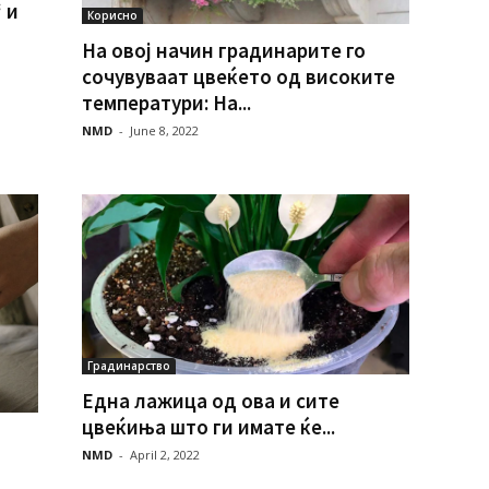
 и
Корисно
На овој начин градинарите го
сочувуваат цвеќето од високите
температури: На...
NMD
-
June 8, 2022
Градинарство
Една лажица од ова и сите
цвеќиња што ги имате ќе...
NMD
-
April 2, 2022