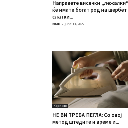
Направете висечки „лежалки“
ќе имате богат род на шербет
слатки...
NMD
-
June 13, 2022
Корисно
НЕ ВИ ТРЕБА ПЕГЛА: Со овој
метод штедите и време и...