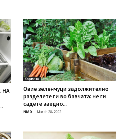
Корисно
Овие зеленчуци задолжително
 НА
разделете ги во бавчата: не ги
садете заедно...
.
NMD
-
March 28, 2022