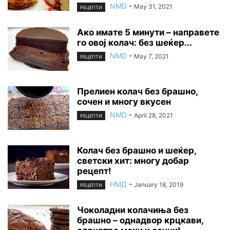
NMD
-
May 31, 2021
РЕЦЕПТИ
Ако имате 5 минути – направете
го овој колач: без шеќер...
NMD
-
May 7, 2021
РЕЦЕПТИ
Прелиен колач без брашно,
сочен и многу вкусен
NMD
-
April 28, 2021
РЕЦЕПТИ
Колач без брашно и шеќер,
светски хит: многу добар
рецепт!
НМД
-
January 18, 2019
РЕЦЕПТИ
Чоколадни колачиња без
брашно – однадвор крцкави,