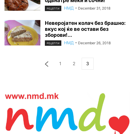
одвнатре меки и сочни!
НМД
-
December 31, 2018
РЕЦЕПТИ
Неверојатен колач без брашно:
вкус кој ќе ве остави без
зборови!...
НМД
-
December 26, 2018
РЕЦЕПТИ
1
2
3