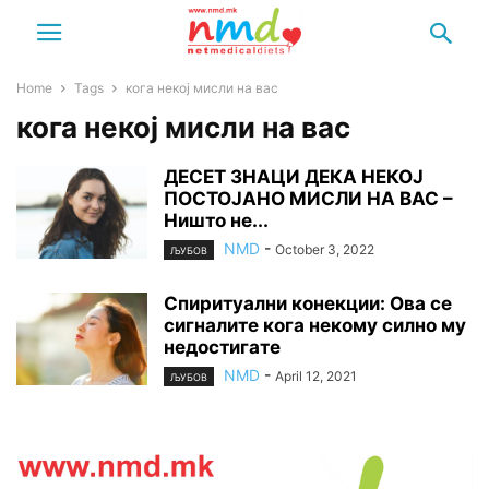
Home
Tags
кога некој мисли на вас
кога некој мисли на вас
ДЕСЕТ ЗНАЦИ ДЕКА НЕКОЈ
ПОСТОЈАНО МИСЛИ НА ВАС –
Ништо не...
NMD
-
October 3, 2022
ЉУБОВ
Спиритуални конекции: Ова се
сигналите кога некому силно му
недостигате
NMD
-
April 12, 2021
ЉУБОВ