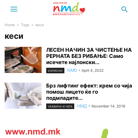
Home
Tags
кеси
кеси
ЛЕСЕН НАЧИН ЗА ЧИСТЕЊЕ НА
РЕРНАТА БЕЗ РИБАЊЕ: Само
исечете најлонски...
NMD
-
April 4, 2022
КОРИСНО
Брз лифтинг ефект: крем со чија
помош лицето ќе го
подмладите...
НМД
-
November 14, 2018
УБАВИНА И НЕГА