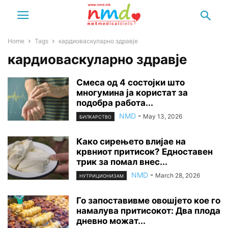
Home
Tags
кардиоваскуларно здравје
кардиоваскуларно здравје
Смеса од 4 состојки што
многумина ја користат за
подобра работа...
NMD
-
May 13, 2026
БИЛКАРСТВО
Како сирењето влијае на
крвниот притисок? Едноставен
трик за помал внес...
NMD
-
March 28, 2026
НУТРИЦИОНИЗАМ
Го запоставивме овошјето кое го
намалува притисокот: Два плода
дневно можат...