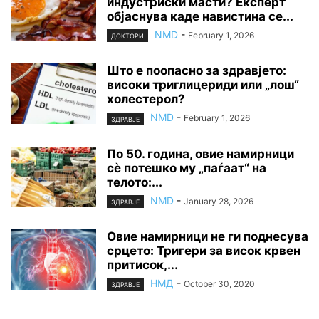
индустриски масти? Експерт
објаснува каде навистина се...
NMD
-
February 1, 2026
ДОКТОРИ
Што е поопасно за здравјето:
високи триглицериди или „лош“
холестерол?
NMD
-
February 1, 2026
ЗДРАВЈЕ
По 50. година, овие намирници
сè потешко му „паѓаат“ на
телото:...
NMD
-
January 28, 2026
ЗДРАВЈЕ
Овие намирници не ги поднесува
срцето: Тригери за висок крвен
притисок,...
НМД
-
October 30, 2020
ЗДРАВЈЕ