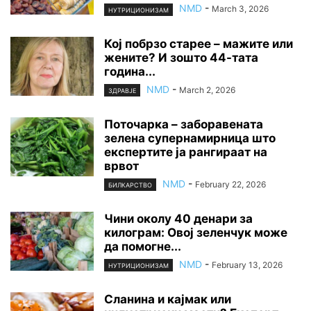
NMD
-
March 3, 2026
НУТРИЦИОНИЗАМ
Кој побрзо старее – мажите или
жените? И зошто 44-тата
година...
NMD
-
March 2, 2026
ЗДРАВЈЕ
Поточарка – заборавената
зелена супернамирница што
експертите ја рангираат на
врвот
NMD
-
February 22, 2026
БИЛКАРСТВО
Чини околу 40 денари за
килограм: Овој зеленчук може
да помогне...
NMD
-
February 13, 2026
НУТРИЦИОНИЗАМ
Сланина и кајмак или