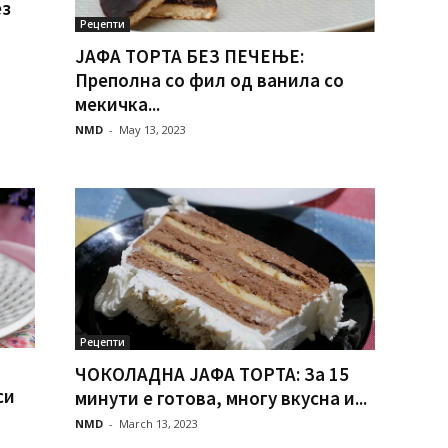
з
Рецепти
ЈАФА ТОРТА БЕЗ ПЕЧЕЊЕ:
Преполна со фил од ванила со
мекичка...
NMD
-
May 13, 2023
Рецепти
ЧОКОЛАДНА ЈАФА ТОРТА: За 15
си
минути е готова, многу вкусна и...
NMD
-
March 13, 2023