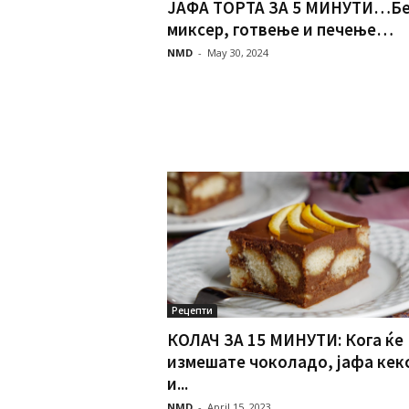
ЈАФА ТОРТА ЗА 5 МИНУТИ…Бе
миксер, готвење и печење…
NMD
-
May 30, 2024
Рецепти
КОЛАЧ ЗА 15 МИНУТИ: Кoга ќе
измешате чоколадо, јафа кек
и...
NMD
-
April 15, 2023