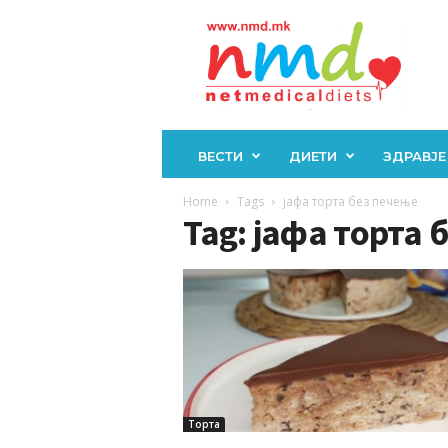
Н
М
Д
ВЕСТИ
ДИЕТИ
ЗДРАВЈЕ
Home
Tags
јафа торта без печење
Tag: јафа торта 
Торта