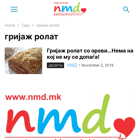
Home
Tags
гријаж ролат
гријаж ролат
Гријаж ролат со ореви…Нема на
кој не му се допаѓа!
НМД
-
November 2, 2019
ДЕСЕРТИ