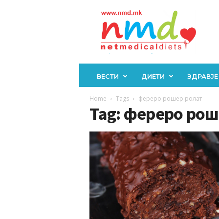
Н
М
Д
ВЕСТИ
ДИЕТИ
ЗДРАВЈЕ
Home
Tags
фереро рошер ролат
Tag: фереро рош