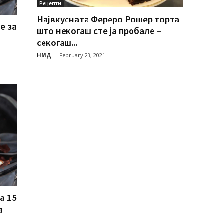
Рецепти
Највкусната Фереро Рошер торта
е за
што некогаш сте ја пробале –
секогаш...
НМД
-
February 23, 2021
а 15
а