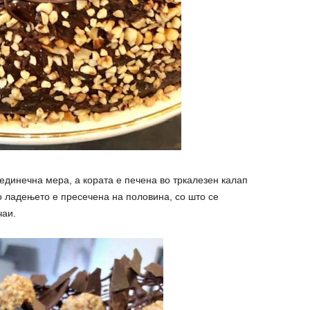
единечна мера, а кората е печена во тркалезен калап
по ладењето е пресечена на половина, со што се
чаи.