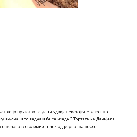
ат да ја приготват е да ги удвојат состојките како што
огу вкусна, што веднаш ќе се изеде.” Тортата на Данијела
а е печена во големиот плех од рерна, па после
.