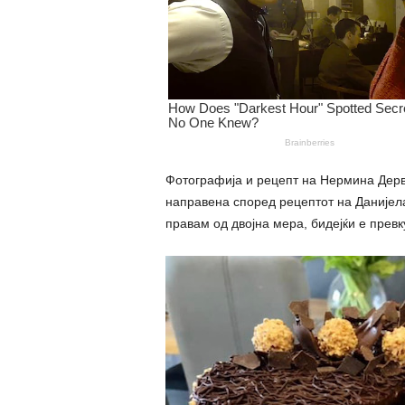
Фотографија и рецепт на Нермина Дерв
направена според рецептот на Данијела Т
правам од двојна мера, бидејќи е превк