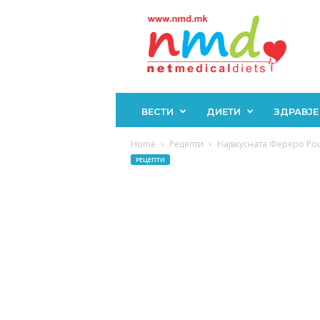
Н
М
Д
ВЕСТИ
ДИЕТИ
ЗДРАВЈЕ
Home
Рецепти
Највкусната Фереро Рош
РЕЦЕПТИ