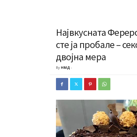
Највкусната Ферер
сте ја пробале – се
двојна мера
By
НМД
-