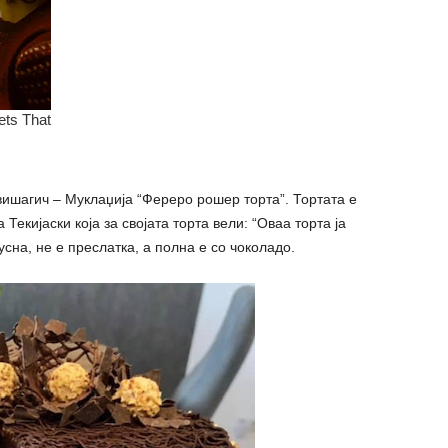
ишагич – Муклаџија “Фереро рошер торта”. Тортата е
екијаски која за својата торта вели: “Оваа торта ја
усна, не е преслатка, а полна е со чоколадо.