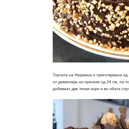
Тортата на Нермина е приготвувана од 
со димензија на пречник од 24 см, па 
добиваат две тенки кори и во обата слу