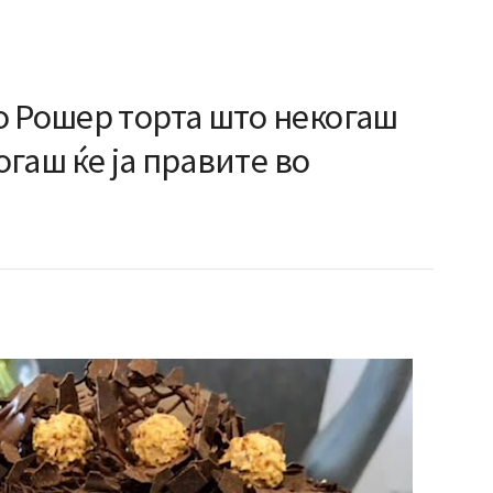
о Рошер торта што некогаш
когаш ќе ја правите во