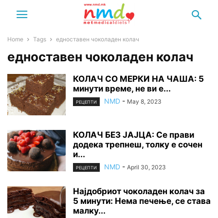
Home
Tags
едноставен чоколаден колач
едноставен чоколаден колач
КОЛАЧ СО МЕРКИ НА ЧАША: 5
минути време, не ви е...
NMD
-
May 8, 2023
РЕЦЕПТИ
КОЛАЧ БЕЗ ЈАЈЦА: Се прави
додека трепнеш, толку е сочен
и...
NMD
-
April 30, 2023
РЕЦЕПТИ
Најдобриот чоколаден колач за
5 минути: Нема печење, се става
малку...