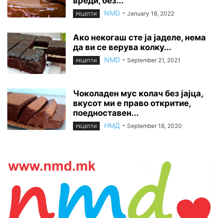
вреди, без...
NMD
-
January 18, 2022
РЕЦЕПТИ
Ако некогаш сте ја јаделе, нема
да ви се верува колку...
NMD
-
September 21, 2021
РЕЦЕПТИ
Чоколаден мус колач без јајца,
вкусот ми е право откритие,
поедноставен...
НМД
-
September 18, 2020
РЕЦЕПТИ