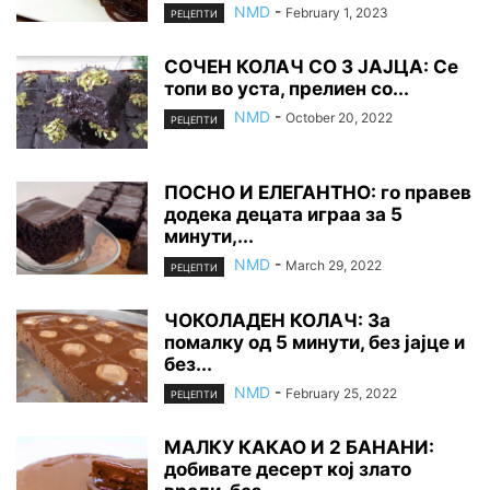
NMD
-
February 1, 2023
РЕЦЕПТИ
СОЧЕН КОЛАЧ СО 3 ЈАЈЦА: Се
топи во уста, прелиен со...
NMD
-
October 20, 2022
РЕЦЕПТИ
ПОСНО И ЕЛЕГАНТНО: го правев
додека децата играа за 5
минути,...
NMD
-
March 29, 2022
РЕЦЕПТИ
ЧОКОЛАДЕН КОЛАЧ: За
помалку од 5 минути, без јајце и
без...
NMD
-
February 25, 2022
РЕЦЕПТИ
МАЛКУ КАКАО И 2 БАНАНИ:
добивате десерт кој злато