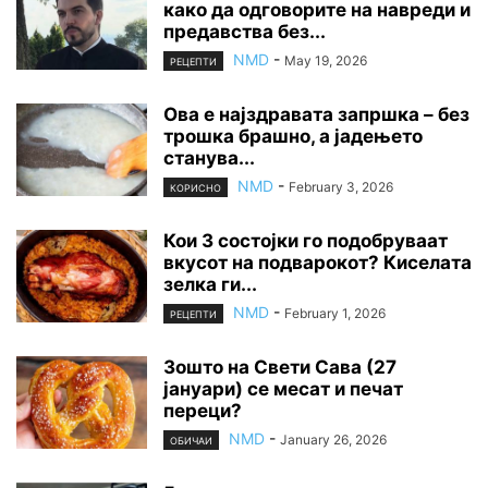
како да одговорите на навреди и
предавства без...
NMD
-
May 19, 2026
РЕЦЕПТИ
Ова е најздравата запршка – без
трошка брашно, а јадењето
станува...
NMD
-
February 3, 2026
КОРИСНО
Кои 3 состојки го подобруваат
вкусот на подварокот? Киселата
зелка ги...
NMD
-
February 1, 2026
РЕЦЕПТИ
Зошто на Свети Сава (27
јануари) се месат и печат
переци?
NMD
-
January 26, 2026
ОБИЧАИ