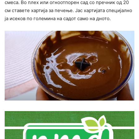
смеса. Во плех или огноотпорен сад со пречник од 20
см ставете хартија за печење. Јас хартијата специјално
ја исеков по големина на садот само на дното.