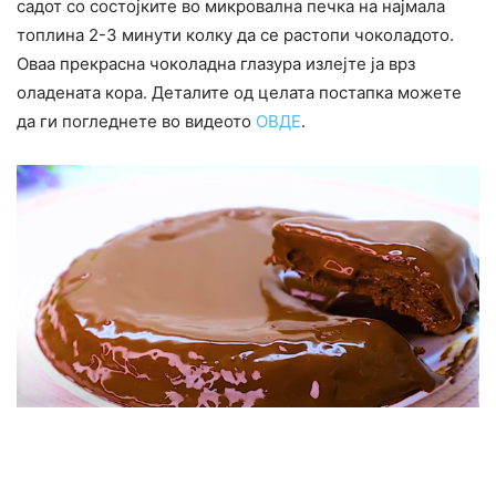
садот со состојките во микровална печка на најмала
топлина 2-3 минути колку да се растопи чоколадото.
Оваа прекрасна чоколадна глазура излејте ја врз
оладената кора. Деталите од целата постапка можете
да ги погледнете во видеото
ОВДЕ
.