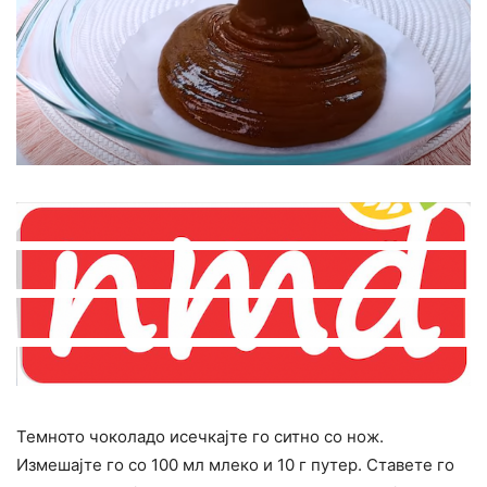
Темното чоколадо исечкајте го ситно со нож.
Измешајте го со 100 мл млеко и 10 г путер. Ставете го