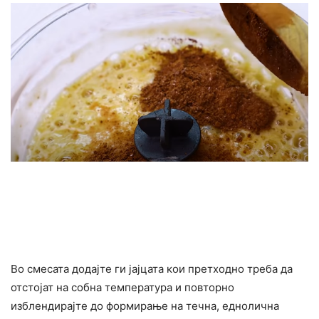
Во смесата додајте ги јајцата кои претходно треба да
отстојат на собна температура и повторно
изблендирајте до формирање на течна, еднолична