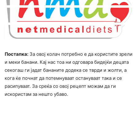
Постапка:
За овој колач потребно е да користите зрели
и меки банани. Кај нас тоа ни одговара бидејќи децата
секогаш ги јадат бананите додека се тврди и жолти, а
кога ќе почнат да потемнуваат остануваат така и се
расипуваат. За среќа со овој рецепт можам да ги
искористам за нешто убаво.