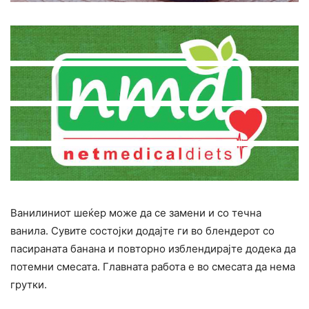
Ванилиниот шеќер може да се замени и со течна
ванила. Сувите состојки додајте ги во блендерот со
пасираната банана и повторно изблендирајте додека да
потемни смесата. Главната работа е во смесата да нема
грутки.