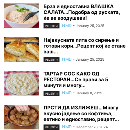
Брза и едноставна ВЛАШКА
САЛАТА…Подобра од руската,
ќе ве воодушеви!
NMD
-
January 25, 2025
РЕЦЕПТИ
Највкусната пита со сирење и
готови кори…Рецепт кој ќе стане
ваш...
NMD
-
January 25, 2025
РЕЦЕПТИ
ТАРТАР СОС КАКО ОД
РЕСТОРАН…Се прави за 5
минути и многу...
NMD
-
January 8, 2025
РЕЦЕПТИ
ПРСТИ ДА ИЗЛИЖЕШ…Многу
вкусно јадење со ќофтиња,
евтино и едноставно, рецепт...
NMD
-
December 28, 2024
РЕЦЕПТИ