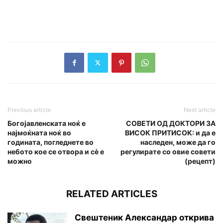
Previous article
Next article
Богојавленската ноќ е
СОВЕТИ ОД ДОКТОРИ ЗА
најмоќната ноќ во
ВИСОК ПРИТИСОК: и да е
годината, погледнете во
наследен, може да го
небото кое се отвора и сè е
регулирате со овие совети
можно
(рецепт)
RELATED ARTICLES
Свештеник Александар открива