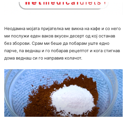
Неодамна мојата пријателка ме викна на кафе и со него
ми послужи еден ваков вкусен десерт од кој останав
без зборови. Срам ми беше да побарам уште едно
парче, па веднаш и го побарав рецептот и кога стигнав
дома веднаш си го направив колачот.