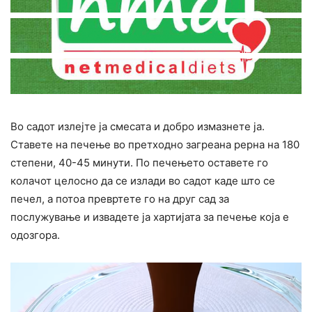
Во садот излејте ја смесата и добро измазнете ја.
Ставете на печење во претходно загреана рерна на 180
степени, 40-45 минути. По печењето оставете го
колачот целосно да се излади во садот каде што се
печел, а потоа превртете го на друг сад за
послужување и извадете ја хартијата за печење која е
одозгора.