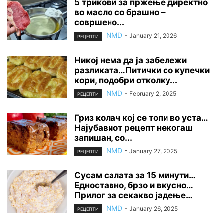
5 трикови за пржење директно
во масло со брашно –
совршено...
NMD
-
January 21, 2026
РЕЦЕПТИ
Никој нема да ја забележи
разликата…Питички со купечки
кори, подобри отколку...
NMD
-
February 2, 2025
РЕЦЕПТИ
Гриз колач кој се топи во уста…
Најубавиот рецепт некогаш
запишан, со...
NMD
-
January 27, 2025
РЕЦЕПТИ
Сусам салата за 15 минути…
Едноставно, брзо и вкусно…
Прилог за секакво јадење…
NMD
-
January 26, 2025
РЕЦЕПТИ