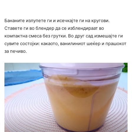
Бананите излупете ги и исечкајте ги на кругови.
Ставете ги во блендер да се изблендираат во
компактна смеса без грутки. Во друг сад измешајте ги
сувите состојки: какаото, ванилиниот шеќер и прашокот
за печиво.