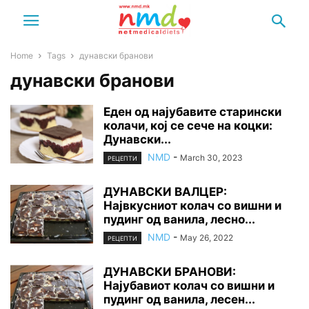
Home
Tags
дунавски бранови
дунавски бранови
Еден од најубавите старински
колачи, кој се сече на коцки:
Дунавски...
NMD
-
March 30, 2023
РЕЦЕПТИ
ДУНАВСКИ ВАЛЦЕР:
Највкусниот колач со вишни и
пудинг од ванила, лесно...
NMD
-
May 26, 2022
РЕЦЕПТИ
ДУНАВСКИ БРАНОВИ:
Најубавиот колач со вишни и
пудинг од ванила, лесен...