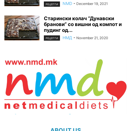
NMD
-
December 19, 2021
РЕЦЕПТИ
Старински колач “Дунавски
бранови” со вишни од компот и
пудинг од...
НМД
-
November 21, 2020
РЕЦЕПТИ
ABOUT US