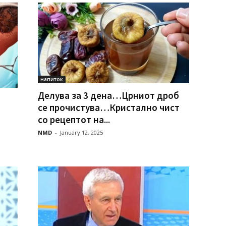
напиток
Делува за 3 дена…Црниот дроб
се прочистува…Кристално чист
со рецептот на...
NMD
-
January 12, 2025