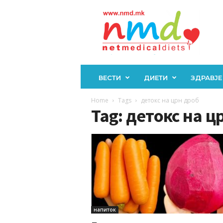
Н
М
Д
ВЕСТИ
ДИЕТИ
ЗДРАВЈЕ
Home
Tags
детокс на црн дроб
Tag: детокс на ц
напиток