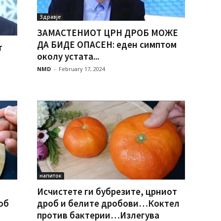
Здравје
ЗАМАСТЕНИОТ ЦРН ДРОБ МОЖЕ
ДА БИДЕ ОПАСЕН: еден симптом
т
околу устата...
NMD
-
February 17, 2024
напиток
Исчистете ги бубрезите, црниот
об
дроб и белите дробови…Коктел
против бактерии…Излегува