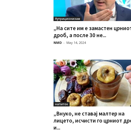
Нутриционизам
„На сите им е замаcтен црнио
дроб, а после 30 не...
NMD
-
May 14, 2024
напиток
„Внуко, не ставај малтер на
лицето, исчисти го црниот др
и...