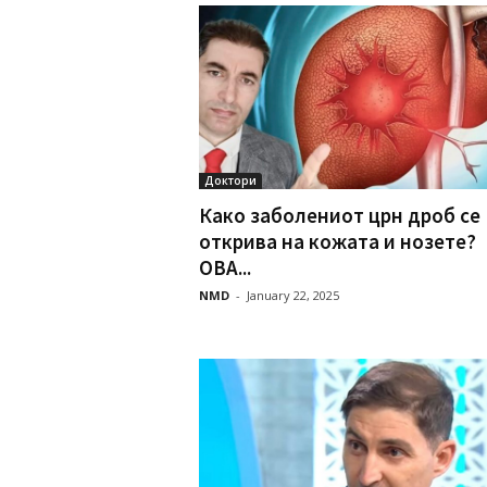
Доктори
Како заболениот црн дроб се
открива на кожата и нозете?
ОВА...
NMD
-
January 22, 2025