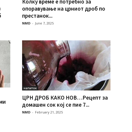
Колку време е потребно за
)
опоравување на црниот дроб по
б
престанок...
NMD
-
June 7, 2025
напиток
ЦРН ДРОБ КАКО НОВ…Рецепт за
ми
домашен сок кој се пие 7...
NMD
-
February 21, 2025