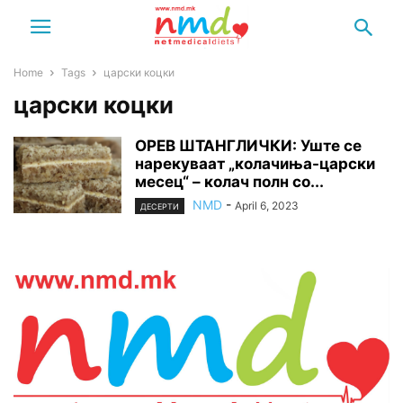
Home
Tags
царски коцки
царски коцки
ОРЕВ ШТАНГЛИЧКИ: Уште се
нарекуваат „колачиња-царски
месец“ – колач полн со...
NMD
-
April 6, 2023
ДЕСЕРТИ