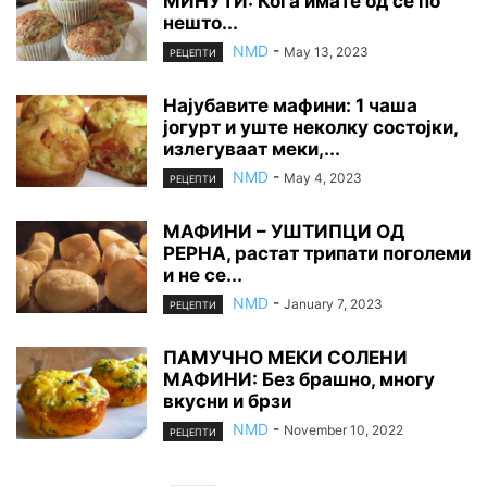
МИНУТИ: Кога имате од сѐ по
нешто...
NMD
-
May 13, 2023
РЕЦЕПТИ
Најубавите мафини: 1 чаша
јогурт и уште неколку состојки,
излегуваат меки,...
NMD
-
May 4, 2023
РЕЦЕПТИ
МАФИНИ – УШТИПЦИ ОД
РЕРНА, растат трипати поголеми
и не се...
NMD
-
January 7, 2023
РЕЦЕПТИ
ПАМУЧНО МЕКИ СОЛЕНИ
МАФИНИ: Без брашно, многу
вкусни и брзи
NMD
-
November 10, 2022
РЕЦЕПТИ