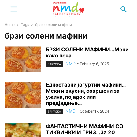
Home
Tags
брзи солени мафини
брзи солени мафини
БРЗИ СОЛЕНИ МАФИНИ…Меки
како пена
NMD
-
February 6, 2025
ЗАКУСКА
Едноставни јогуртни мафини…
Меки и вкусни, совршени за
ужина, појадок или
предјадење…
NMD
-
October 17, 2024
ЗАКУСКА
ФАНТАСТИЧНИ МАФИНИ СО
ТИКВИЧКИ И ГРИЗ…За 20