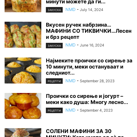
минути можете да ги...
NMD
-
July 14, 2024
ЗАКУСКА
Вкусен ручек набрзина…
МАФИНИ СО ТИКВИЧКИ…Лесен
и брз рецепт
NMD
-
June 16, 2024
ЗАКУСКА
Најмеките проички со сирење за
10 минути, меки остануваат и
следниот...
NMD
-
September 28, 2023
РЕЦЕПТИ
Проички со сирење и јогурт –
меки како душа: Многу лесно...
NMD
-
September 4, 2023
РЕЦЕПТИ
СОЛЕНИ МАФИНИ ЗА 30