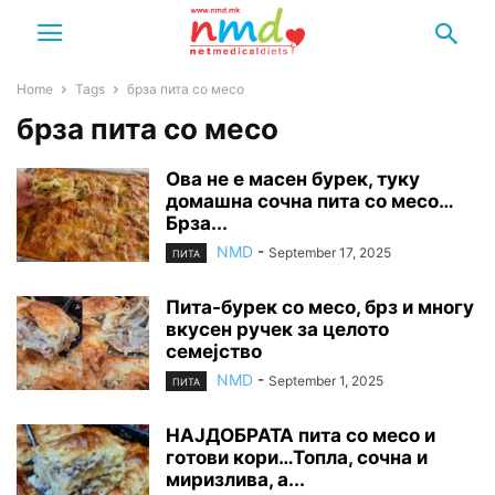
Home
Tags
брза пита со месо
брза пита со месо
Ова не е масен бурек, туку
домашна сочна пита со месо…
Брза...
NMD
-
September 17, 2025
ПИТА
Пита-бурек со месо, брз и многу
вкусен ручек за целото
семејство
NMD
-
September 1, 2025
ПИТА
НАЈДОБРАТА пита со месо и
готови кори…Топла, сочна и
миризлива, а...