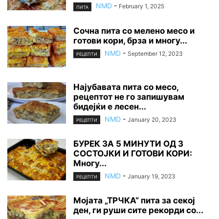
NMD
-
February 1, 2025
ПИТА
Сочна пита со мелено месо и
готови кори, брза и многу...
NMD
-
September 12, 2023
РЕЦЕПТИ
Најубавата пита со месо,
рецептот не го запишувам
бидејќи е лесен...
NMD
-
January 20, 2023
РЕЦЕПТИ
БУРЕК ЗА 5 МИНУТИ ОД 3
СОСТОЈКИ И ГОТОВИ КОРИ:
Многу...
NMD
-
January 19, 2023
РЕЦЕПТИ
Мојата „ТРЧКА“ пита за секој
ден, ги руши сите рекорди со...