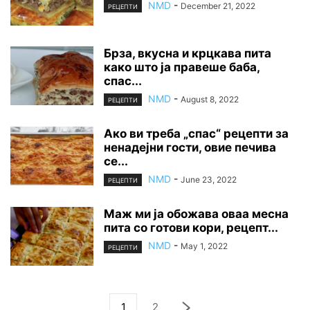
NMD
-
December 21, 2022
РЕЦЕПТИ
Брза, вкусна и крцкава пита
како што ја правеше баба,
спас...
NMD
-
August 8, 2022
РЕЦЕПТИ
Ако ви треба „спас“ рецепти за
ненадејни гости, овие печива
се...
NMD
-
June 23, 2022
РЕЦЕПТИ
Маж ми ја обожава оваа месна
пита со готови кори, рецепт...
NMD
-
May 1, 2022
РЕЦЕПТИ
1
2