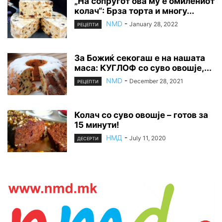
„На сопругот ова му е омилениот
колач“: Брза торта и многу...
NMD
-
January 28, 2022
РЕЦЕПТИ
За Божиќ секогаш е на нашата
маса: КУГЛОФ со суво овошје,...
NMD
-
December 28, 2021
РЕЦЕПТИ
Колач со суво овошје – готов за
15 минути!
НМД
-
July 11, 2020
ДЕСЕРТИ