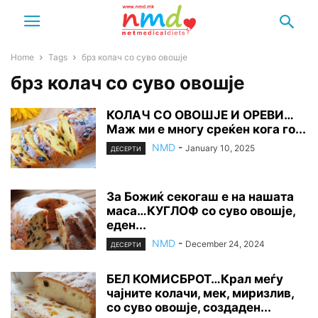
Home
Tags
брз колач со суво овошје
брз колач со суво овошје
КОЛАЧ СО ОВОШЈЕ И ОРЕВИ…
Маж ми е многу среќен кога го...
NMD
-
January 10, 2025
ДЕСЕРТИ
За Божиќ секогаш е на нашата
маса…КУГЛОФ со суво овошје,
еден...
NMD
-
December 24, 2024
ДЕСЕРТИ
БЕЛ КОМИСБРОТ…Крал меѓу
чајните колачи, мек, миризлив,
со суво овошје, создаден...