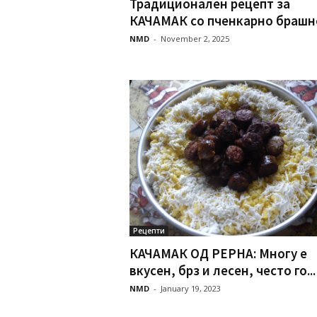
Традиционален рецепт за
КАЧАМАК со пченкарно брашн
NMD
-
November 2, 2025
Рецепти
КАЧАМАК ОД РЕРНА: Многу е
вкусен, брз и лесен, често го...
NMD
-
January 19, 2023