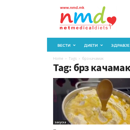
Н
М
Д
ВЕСТИ
ДИЕТИ
ЗДРАВЈЕ
Home
Tags
брз качамак
Tag: брз качама
закуска