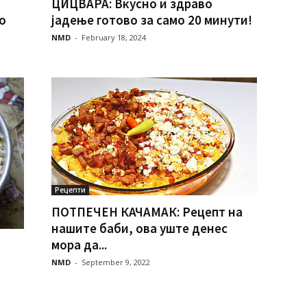
ЦИЦВАРА: Вкусно и здраво
о
јадење готово за само 20 минути!
NMD
-
February 18, 2024
Рецепти
ПОТПЕЧЕН КАЧАМАК: Рецепт на
нашите баби, ова уште денес
мора да...
NMD
-
September 9, 2022