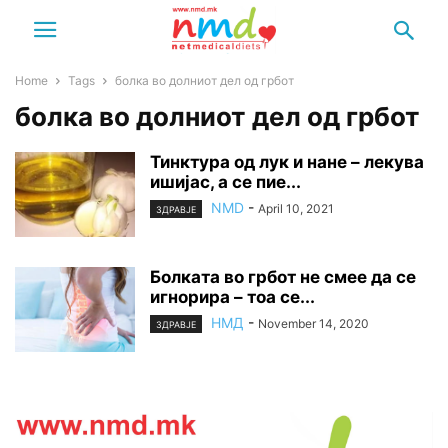
Home
Tags
болка во долниот дел од грбот
болка во долниот дел од грбот
Тинктура од лук и нане – лекува
ишијас, а се пие...
NMD
-
April 10, 2021
ЗДРАВЈЕ
Болката во грбот не смее да се
игнорира – тоа се...
НМД
-
November 14, 2020
ЗДРАВЈЕ