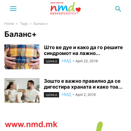
Home
Tags
Баланс+
Баланс+
Што ве дуе и како да го решите
синдромот на лажно...
НМД
-
April 22, 2019
ЗДРАВЈЕ
Зошто е важно правилно да се
дигестира храната и како тоа...
НМД
-
April 2, 2019
ЗДРАВЈЕ