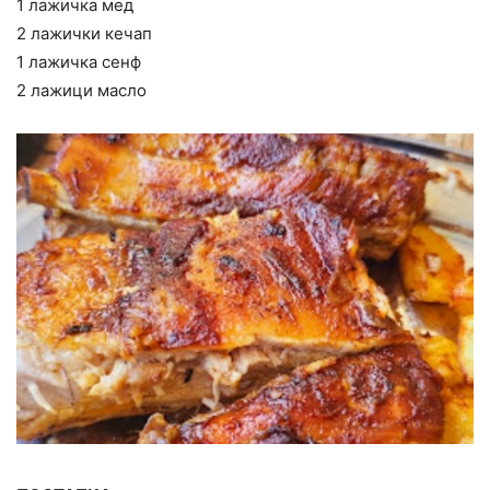
1 лажичка мед
2 лажички кечап
1 лажичка сенф
2 лажици масло