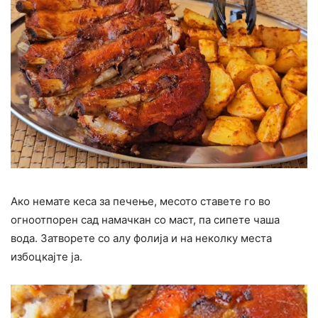
Ако немате кеса за печење, месото ставете го во
огноотпорен сад намачкан со маст, па сипете чаша
вода. Затворете со алу фолија и на неколку места
избоцкајте ја.