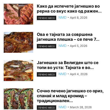
Како да испечете јагнешко во
рерна со вкус како од ражен...
NMD
-
April 8, 2026
ПЕЧЕНО МЕСО
Ова е тајната за совршена
јагнешка плешка – се пече 7...
NMD
-
April 5, 2026
ПЕЧЕНО МЕСО
Јагнешко за Велигден што се
топи во уста: Тајната е во...
NMD
-
April 4, 2026
ПЕЧЕНО МЕСО
Сочно печено јагнешко со ориз,
спанаќ и млад кромид –
традиционален...
NMD
-
March 28, 2026
ПЕЧЕНО МЕСО