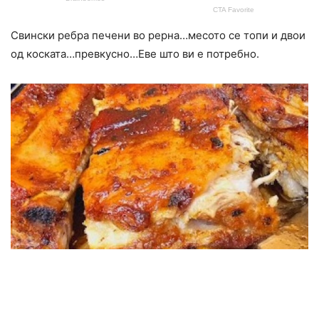
Свински ребра печени во рерна…месото се топи и двои
од коската…превкусно…Еве што ви е потребно.