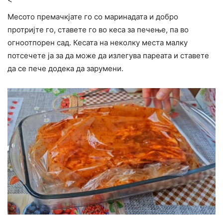
Месото премачкјате го со маринадата и добро
протријте го, ставете го во кеса за печење, па во
огноотпорен сад. Кесата на неколку места малку
потсечете ја за да може да излегува пареата и ставете
да се пече додека да зарумени.