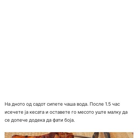
На дното од садот сипете чаша вода. После 1.5 час
исечете ја кесата и оставете го месото уште малку да
се допече додека да фати боја.