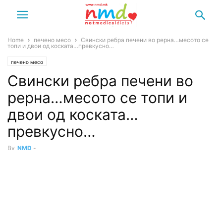
Home
печено месо
Свински ребра печени во рерна…месото се
топи и двои од коската…превкусно…
печено месо
Свински ребра печени во
рерна…месото се топи и
двои од коската…
превкусно…
By
NMD
-