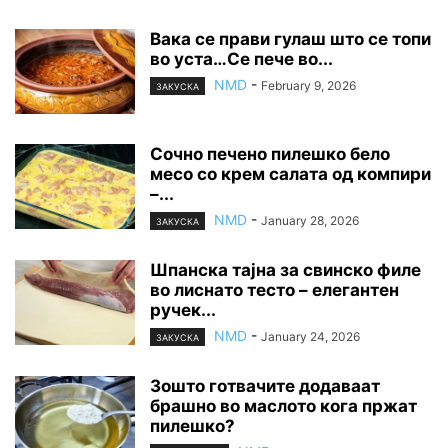
Вака се прави гулаш што се топи
во уста…Се пече во...
NMD
-
February 9, 2026
ЗАКУСКА
Сочно печено пилешко бело
месо со крем салата од компири
–...
NMD
-
January 28, 2026
ЗАКУСКА
Шпанска тајна за свинско филе
во лиснато тесто – елегантен
ручек...
NMD
-
January 24, 2026
ЗАКУСКА
Зошто готвачите додаваат
брашно во маслото кога пржат
пилешко?