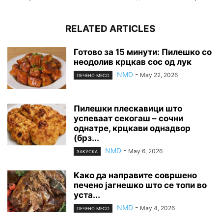
RELATED ARTICLES
Готово за 15 минути: Пилешко со
неодолив крцкав сос од лук
NMD
-
May 22, 2026
ПЕЧЕНО МЕСО
Пилешки плескавици што
успеваат секогаш – сочни
однатре, крцкави однадвор
(брз...
NMD
-
May 6, 2026
ЗАКУСКА
Како да направите совршено
печено јагнешко што се топи во
уста...
NMD
-
May 4, 2026
ПЕЧЕНО МЕСО