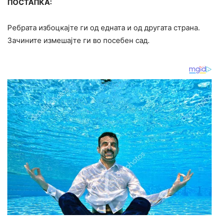
ПОСТАПКА:
Ребрата избоцкајте ги од едната и од другата страна.
Зачините измешајте ги во посебен сад.