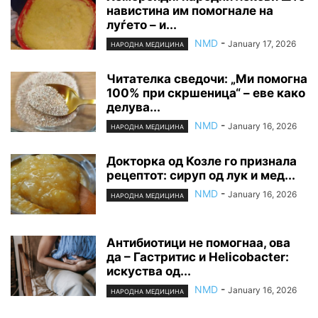
навистина им помогнале на
луѓето – и...
NMD
-
January 17, 2026
НАРОДНА МЕДИЦИНА
Читателка сведочи: „Ми помогна
100% при скршеница“ – еве како
делува...
NMD
-
January 16, 2026
НАРОДНА МЕДИЦИНА
Докторка од Козле го признала
рецептот: сируп од лук и мед...
NMD
-
January 16, 2026
НАРОДНА МЕДИЦИНА
Антибиотици не помогнаа, ова
да – Гастритис и Helicobacter:
искуства од...
NMD
-
January 16, 2026
НАРОДНА МЕДИЦИНА