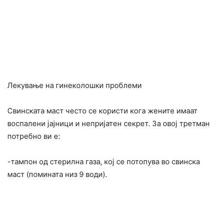
Лекување на гинеколошки проблеми
Свинската маст често се користи кога жените имаат
воспалени јајници и непријатен секрет. За овој третман
потребно ви е:
-тампон од стерилна газа, кој се потопува во свинска
маст (помината низ 9 води).