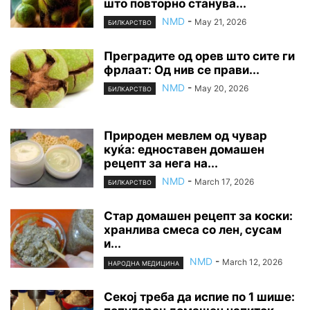
што повторно станува...
NMD
-
May 21, 2026
БИЛКАРСТВО
Преградите од орев што сите ги
фрлаат: Од нив се прави...
NMD
-
May 20, 2026
БИЛКАРСТВО
Природен мевлем од чувар
куќа: едноставен домашен
рецепт за нега на...
NMD
-
March 17, 2026
БИЛКАРСТВО
Стар домашен рецепт за коски:
хранлива смеса со лен, сусам
и...
NMD
-
March 12, 2026
НАРОДНА МЕДИЦИНА
Секој треба да испие по 1 шише: