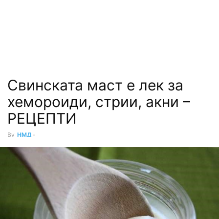
Свинската маст е лек за
хемороиди, стрии, акни –
РЕЦЕПТИ
By
НМД
-