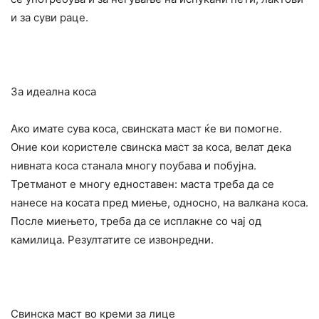
и за суви раце.
За идеална коса
Ако имате сува коса, свинската маст ќе ви помогне.
Оние кои користеле свинска маст за коса, велат дека
нивната коса станала многу поубава и побујна.
Третманот е многу едноставен: маста треба да се
нанесе на косата пред миење, односно, на валкана коса.
После миењето, треба да се исплакне со чај од
камилица. Резултатите се извонредни.
Свинска маст во креми за лице