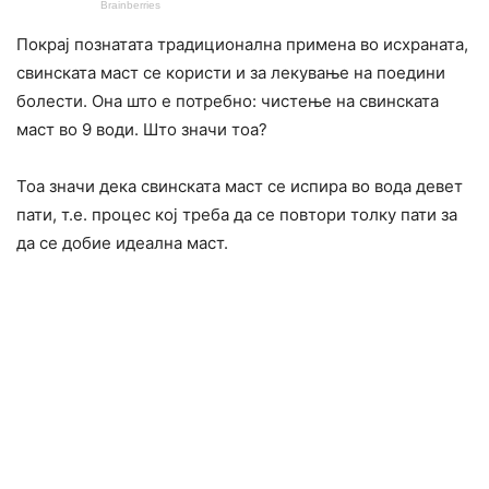
Покрај познатата традиционална примена во исхраната,
свинската маст се користи и за лекување на поедини
болести. Она што е потребно: чистење на свинската
маст во 9 води. Што значи тоа?
Тоа значи дека свинската маст се испира во вода девет
пати, т.е. процес кој треба да се повтори толку пати за
да се добие идеална маст.