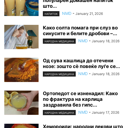
популарен домашен напиток
што...
NMD
-
January 21, 2026
НАПИТОК
Како солта помага при слуз во
синусите и белите дробови –...
NMD
-
January 18, 2026
НАРОДНА МЕДИЦИНА
Од сува кашлица до отечени
нозе: зошто сè повеќе луѓе се...
NMD
-
January 18, 2026
НАРОДНА МЕДИЦИНА
Ортопедот се изненадил: Како
по фрактура на карлица
заздравила без гипс...
NMD
-
January 17, 2026
НАРОДНА МЕДИЦИНА
Хемороиди: народни лекови што