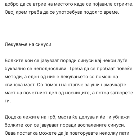
добро да се втрие на местото каде се појавиле стриите.
Овој крем треба да се употребува подолго време.
Лекување на синуси
Болките кои се јавуваат поради синуси кај некои луѓе
буквално се неподносливи. Треба да се пробаат повеќе
методи, а еден од нив е лекувањето со помош на
свинска маст. Со помош на стапче за уши намачкајте
маст на почетниот дел од носниците, а потоа затворете
ги.
Додека лежите на грб, маста ќе делува и ќе ги ублажи
болките кои се јавуваат поради воспалените синуси.
Оваа постапка можете да ја повторувате неколку пати