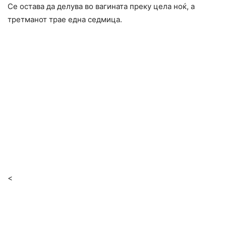
Се остава да делува во вагината преку цела ноќ, а
третманот трае една седмица.
<