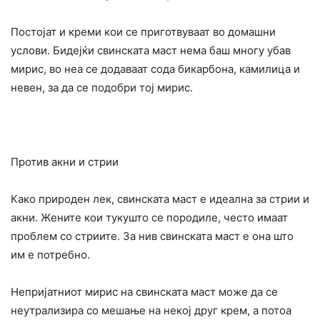
Постојат и креми кои се приготвуваат во домашни
услови. Бидејќи свинската маст нема баш многу убав
мирис, во неа се додаваат сода бикарбона, камилица и
невен, за да се подобри тој мирис.
Против акни и стрии
Како природен лек, свинската маст е идеална за стрии и
акни. Жените кои тукушто се породиле, често имаат
проблем со стриите. За нив свинската маст е она што
им е потребно.
Непријатниот мирис на свинската маст може да се
неутрализира со мешање на некој друг крем, а потоа