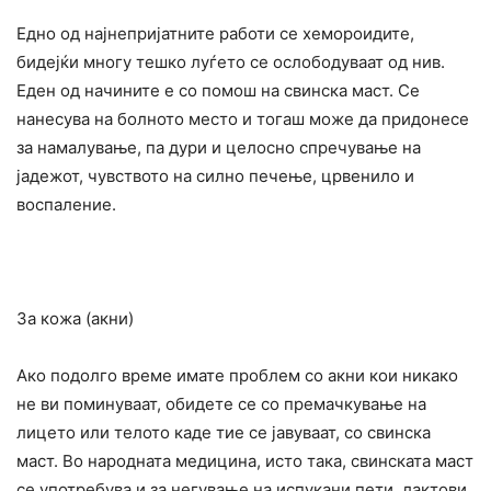
Едно од најнепријатните работи се хемороидите,
бидејќи многу тешко луѓето се ослободуваат од нив.
Еден од начините е со помош на свинска маст. Се
нанесува на болното место и тогаш може да придонесе
за намалување, па дури и целосно спречување на
јадежот, чувството на силно печење, црвенило и
воспаление.
За кожа (акни)
Ако подолго време имате проблем со акни кои никако
не ви поминуваат, обидете се со премачкување на
лицето или телото каде тие се јавуваат, со свинска
маст. Во народната медицина, исто така, свинската маст
се употребува и за негување на испукани пети, лактови