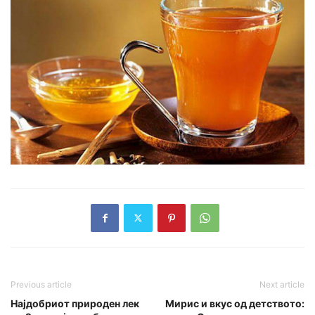
Previous article
Next article
Најдобриот природен лек
Мирис и вкус од детството: