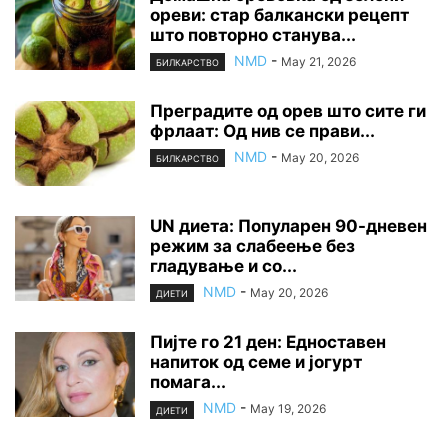
ореви: стар балкански рецепт
што повторно станува...
NMD
-
May 21, 2026
БИЛКАРСТВО
Преградите од орев што сите ги
фрлаат: Од нив се прави...
NMD
-
May 20, 2026
БИЛКАРСТВО
UN диета: Популарен 90-дневен
режим за слабеење без
гладување и со...
NMD
-
May 20, 2026
ДИЕТИ
Пијте го 21 ден: Едноставен
напиток од семе и јогурт
помага...
NMD
-
May 19, 2026
ДИЕТИ