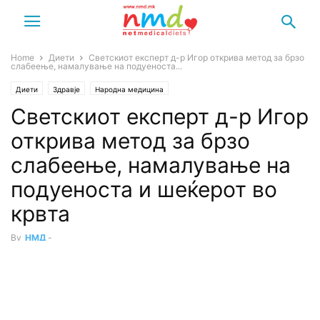
Home
Диети
Светскиот експерт д-р Игор открива метод за брзо
слабеење, намалување на подуеноста...
Диети
Здравје
Народна медицина
Светскиот експерт д-р Игор
открива метод за брзо
слабеење, намалување на
подуеноста и шеќерот во
крвта
By
НМД
-