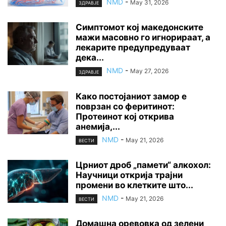
NMD
-
May 31, 2026
ЗДРАВЈЕ
Симптомот кој македонските
мажи масовно го игнорираат, а
лекарите предупредуваат
дека...
NMD
-
May 27, 2026
ЗДРАВЈЕ
Како постојаниот замор е
поврзан со феритинот:
Протеинот кој открива
анемија,...
NMD
-
May 21, 2026
ВЕСТИ
Црниот дроб „памети“ алкохол:
Научници открија трајни
промени во клетките што...
NMD
-
May 21, 2026
ВЕСТИ
Домашна оревовка од зелени