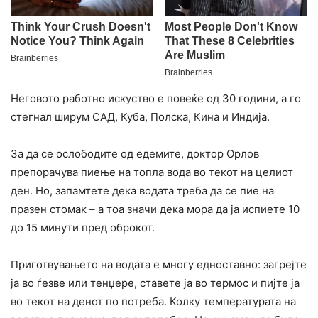
Неговото работно искуство е повеќе од 30 години, а го
стегнал ширум САД, Куба, Полска, Кина и Индија.
За да се ослободите од едемите, доктор Орлов
препорачува пиење на топла вода во текот на целиот
ден. Но, запамтете дека водата треба да се пие на
празен стомак – а тоа значи дека мора да ја испиете 10
до 15 минути пред оброкот.
Приготвувањето на водата е многу едноставно: загрејте
ја во ѓезве или тенџере, ставете ја во термос и пијте ја
во текот на денот по потреба. Колку температурата на