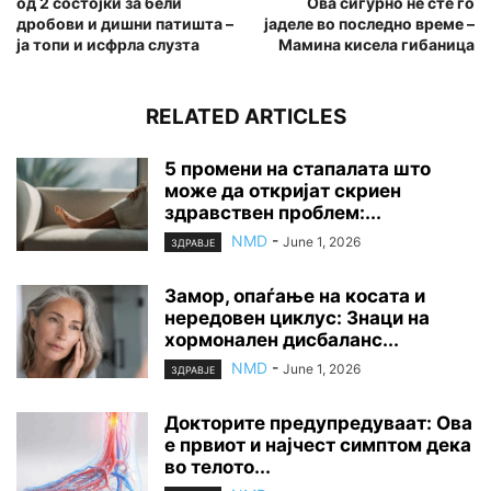
од 2 состојки за бели
Ова сигурно не сте го
дробови и дишни патишта –
јаделе во последно време –
ја топи и исфрла слузта
Мамина кисела гибаница
RELATED ARTICLES
5 промени на стапалата што
може да откријат скриен
здравствен проблем:...
NMD
-
June 1, 2026
ЗДРАВЈЕ
Замор, опаѓање на косата и
нередовен циклус: Знаци на
хормонален дисбаланс...
NMD
-
June 1, 2026
ЗДРАВЈЕ
Докторите предупредуваат: Ова
е првиот и најчест симптом дека
во телото...