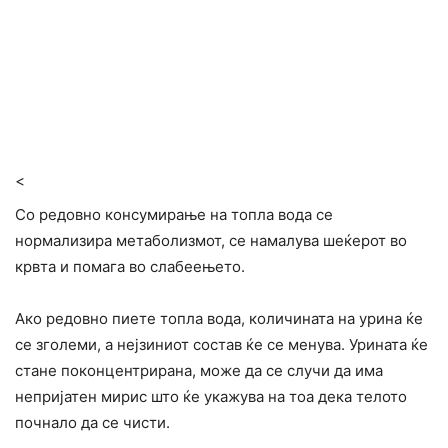
<
Со редовно консумирање на топла вода се
нормализира метаболизмот, се намалува шеќерот во
крвта и помага во слабеењето.
Ако редовно пиете топла вода, количината на урина ќе
се зголеми, а нејзиниот состав ќе се менува. Урината ќе
стане поконцентрирана, може да се случи да има
непријатен мирис што ќе укажува на тоа дека телото
почнало да се чисти.