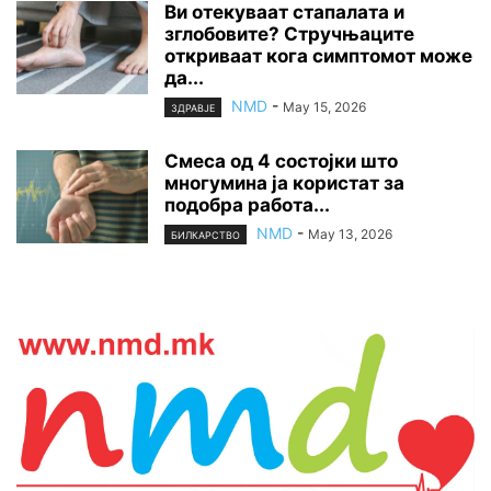
Ви отекуваат стапалата и
зглобовите? Стручњаците
откриваат кога симптомот може
да...
NMD
-
May 15, 2026
ЗДРАВЈЕ
Смеса од 4 состојки што
многумина ја користат за
подобра работа...
NMD
-
May 13, 2026
БИЛКАРСТВО