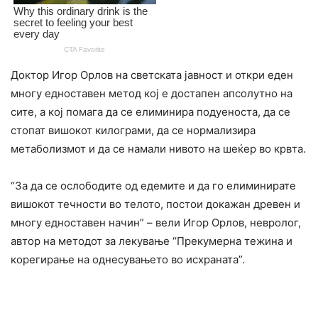
Доктор Игор Орлов на светската јавност и откри еден
многу едноставен метод кој е достапен апсолутно на
сите, а кој помага да се елиминира подуеноста, да се
стопат вишокот килограми, да се нормализира
метаболизмот и да се намали нивото на шеќер во крвта.
“За да се ослободите од едемите и да го елиминирате
вишокот течности во телото, постои докажан древен и
многу едноставен начин” – вели Игор Орлов, невролог,
автор на методот за лекување “Прекумерна тежина и
корегирање на однесувањето во исхраната”.