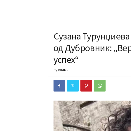
Сузана Турунџиева
од Дубровник: „Вер
успех“
By
NMD
-