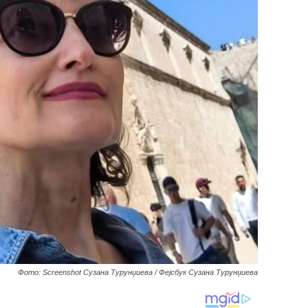
Фото: Screenshot Сузана Турунџиева / Фејсбук Сузана Турунџиева