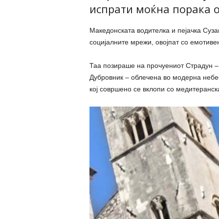
испрати моќна порака 
Македонската водителка и пејачка Суз
социјалните мрежи, овојпат со емотиве
Таа позираше на прочуениот Страдун – 
Дубровник – облечена во модерна небес
кој совршено се вклопи со медитеранс