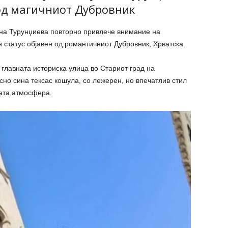
од магичниот Дубровник
ана Турунџиева повторно привлече внимание на
н статус објавен од романтичниот Дубровник, Хрватска.
главната историска улица во Стариот град на
но сина тексас кошула, со лежерен, но впечатлив стил
ката атмосфера.