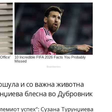
ошула и со важна животна
унџиева блесна во Дубровник
олемиот успех“: Сузана Турунџиева