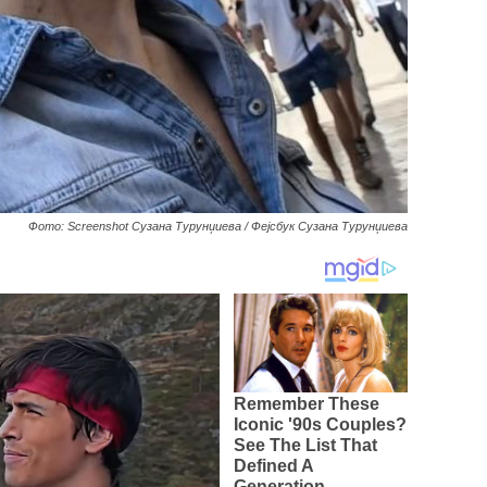
Фото: Screenshot Сузана Турунџиева / Фејсбук Сузана Турунџиева