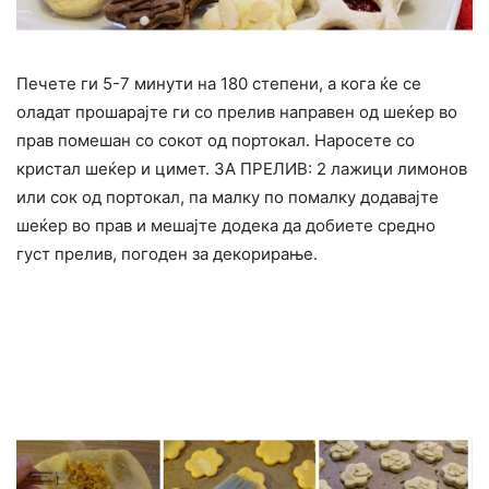
Печете ги 5-7 минути на 180 степени, а кога ќе се
оладат прошарајте ги со прелив направен од шеќер во
прав помешан со сокот од портокал. Наросете со
кристал шеќер и цимет. ЗА ПРЕЛИВ: 2 лажици лимонов
или сок од портокал, па малку по помалку додавајте
шеќер во прав и мешајте додека да добиете средно
густ прелив, погоден за декорирање.