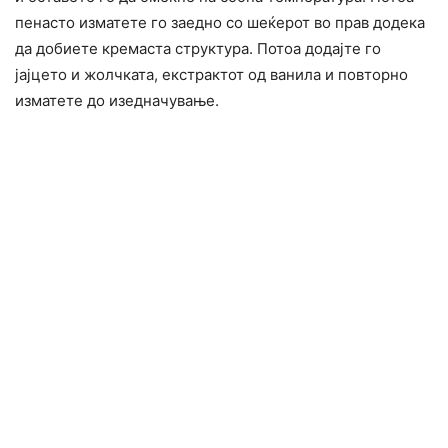
пенасто изматете го заедно со шеќерот во прав додека
да добиете кремаста структура. Потоа додајте го
јајцето и жолчката, екстрактот од ванила и повторно
изматете до изедначување.