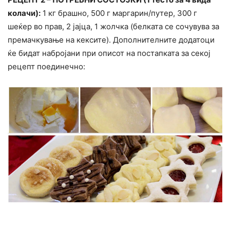
колачи):
1 кг брашно, 500 г маргарин/путер, 300 г
шеќер во прав, 2 јајца, 1 жолчка (белката се сочувува за
премачкување на кексите). Дополнителните додатоци
ќе бидат набројани при описот на постапката за секој
рецепт поединечно: