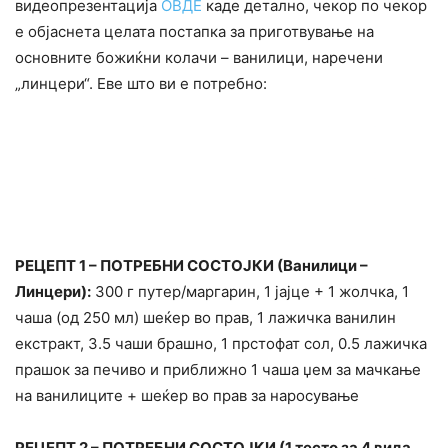
видеопрезентација
ОВДЕ
каде детално, чекор по чекор
е објаснета целата постапка за приготвување на
основните божиќни колачи – ванилици, наречени
„линцери“. Еве што ви е потребно:
РЕЦЕПТ 1 – ПОТРЕБНИ СОСТОЈКИ (Ванилици –
Линцери):
300 г путер/маргарин, 1 јајце + 1 жолчка, 1
чаша (од 250 мл) шеќер во прав, 1 лажичка ванилин
екстракт, 3.5 чаши брашно, 1 прстофат сол, 0.5 лажичка
прашок за печиво и приближно 1 чаша џем за мачкање
на ванилиците + шеќер во прав за наросување
РЕЦЕПТ 2 – ПОТРЕБНИ СОСТОЈКИ (1 тесто за 4 вида