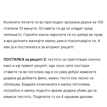
Колачите печете ги во претходно загреана рерна на 150
степени 10 минути. Оставете ги да се оладат пред
лепењето. Горните кекси наросете ги со шеќер во прав,
а врз долните мачкајте малку џем и поклопувајте ги. А
еве ја и постапката и за вториот рецепт:
ПОСТАПКА за рецепт 2:
тестото се приготвува слично
како и кај првиот рецепт, одн осно сите состојки
ставете ги во поголем сад и со рака добро измесете
додека да добиете фино, мазно тесто кое лесно се
обликува. Бидејќи количината е малку поголема,
потребно е малку подолго време додека убаво да се
измеси тестото. Поделете го на 4 еднакви делови.