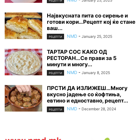
January 25, 2025
РЕЦЕПТИ
Највкусната пита со сирење и
готови кори…Рецепт кој ќе стане
ваш...
NMD
-
January 25, 2025
РЕЦЕПТИ
ТАРТАР СОС КАКО ОД
РЕСТОРАН…Се прави за 5
минути и многу...
NMD
-
January 8, 2025
РЕЦЕПТИ
ПРСТИ ДА ИЗЛИЖЕШ…Многу
вкусно јадење со ќофтиња,
евтино и едноставно, рецепт...
NMD
-
December 28, 2024
РЕЦЕПТИ