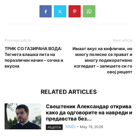
Previous article
Next article
ТРИК СО ГАЗИРАНА ВОДА:
Имаат вкус на кифлички, но
Teгнета влашка пита на
многу полесно се прават и
поразличен начин – сочна и
многу подекоративно
вкусна
изгледаат – запишете си го
овој рецепт
RELATED ARTICLES
Свештеник Александар открива
како да одговорите на навреди и
предавства без...
NMD
-
May 19, 2026
РЕЦЕПТИ