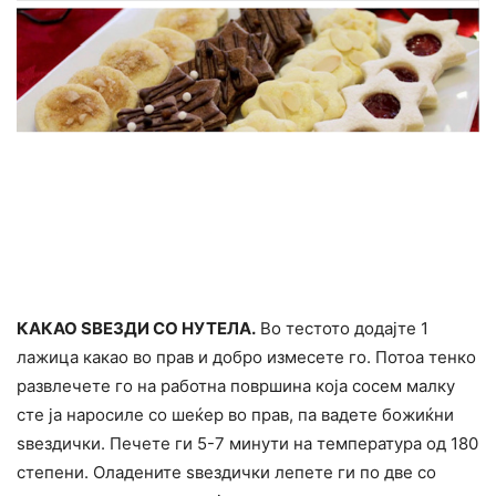
КАКАО SВЕЗДИ СО НУТЕЛА.
Во тестото додајте 1
лажица какао во прав и добро измесете го. Потоа тенко
развлечете го на работна површина која сосем малку
сте ја наросиле со шеќер во прав, па вадете божиќни
ѕвездички. Печете ги 5-7 минути на температура од 180
степени. Оладените ѕвездички лепете ги по две со