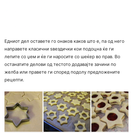
Едниот дел оставете го онаков каков што е, па од него
направете класични ѕвездички кои подоцна ќе ги
лепите со џем и ќе ги наросите со шеќер во прав. Во
останатите делови од тестото додавајте зачини по
желба или правете ги според подолу предложените
рецепти.