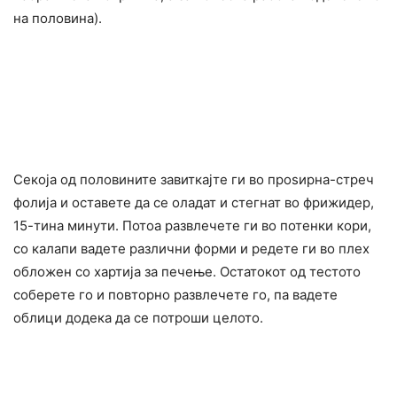
на половина).
Секоја од половините завиткајте ги во проѕирна-стреч
фолија и оставете да се оладат и стегнат во фрижидер,
15-тина минути. Потоа развлечете ги во потенки кори,
со калапи вадете различни форми и редете ги во плех
обложен со хартија за печење. Остатокот од тестото
соберете го и повторно развлечете го, па вадете
облици додека да се потроши целото.