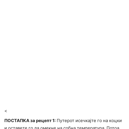
<
ПОСТАПКА за рецепт 1:
Путерот исечкајте го на коцки
и оставете го да омекне на собна температура. Потоа