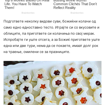
Подгответе неколку видови суви, божиќни колачи од
само едно едноставно тесто. Играјте си со вкусовите и
облиците, па пригответе си колачиња по свој мерак.
Испробајте ги уште отсега, а за Божиќ пригответе уште
една или две тури, нема да се покаете, имаат долг рок
на траење, омилени се за празниците.