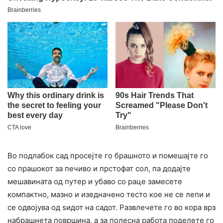
Во подлабок сад просејте го брашното и помешајте го
со прашокот за печиво и прстофат сол, па додајте
мешавината од путер и убаво со раце замесете
компактно, мазно и изедначено тесто кое не се лепи и
се одвојува од ѕидот на садот. Развлечете го во кора врз
набрашнета површина, а за полесна работа поделете го