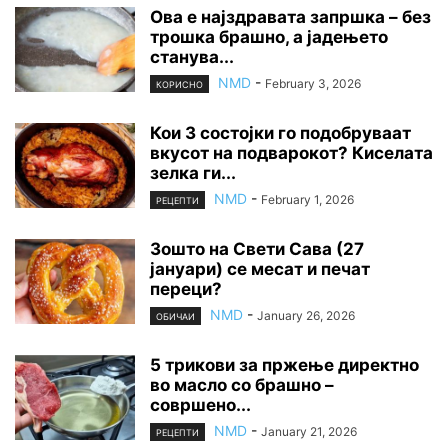
Ова е најздравата запршка – без
трошка брашно, а јадењето
станува...
NMD
-
February 3, 2026
КОРИСНО
Кои 3 состојки го подобруваат
вкусот на подварокот? Киселата
зелка ги...
NMD
-
February 1, 2026
РЕЦЕПТИ
Зошто на Свети Сава (27
јануари) се месат и печат
переци?
NMD
-
January 26, 2026
ОБИЧАИ
5 трикови за пржење директно
во масло со брашно –
совршено...
NMD
-
January 21, 2026
РЕЦЕПТИ