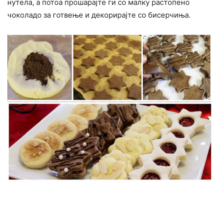
нутела, а потоа прошарајте ги со малку растопено
чоколадо за готвење и декорирајте со бисерчиња.