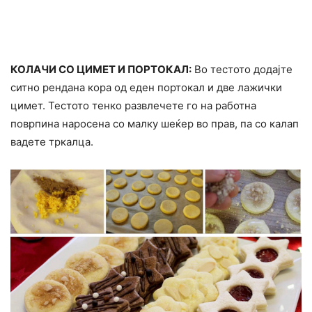
КОЛАЧИ СО ЦИМЕТ И ПОРТОКАЛ:
Во тестото додајте
ситно рендана кора од еден портокал и две лажички
цимет. Тестото тенко развлечете го на работна
поврпина наросена со малку шеќер во прав, па со калап
вадете тркалца.