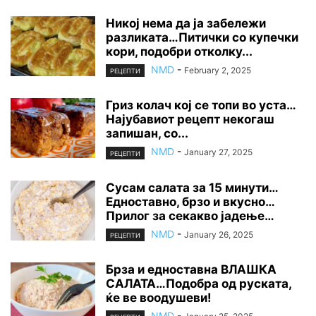
Никој нема да ја забележи
разликата…Питички со купечки
кори, подобри отколку...
NMD
-
February 2, 2025
РЕЦЕПТИ
Гриз колач кој се топи во уста…
Најубавиот рецепт некогаш
запишан, со...
NMD
-
January 27, 2025
РЕЦЕПТИ
Сусам салата за 15 минути…
Едноставно, брзо и вкусно…
Прилог за секакво јадење…
NMD
-
January 26, 2025
РЕЦЕПТИ
Брза и едноставна ВЛАШКА
САЛАТА…Подобра од руската,
ќе ве воодушеви!
NMD
-