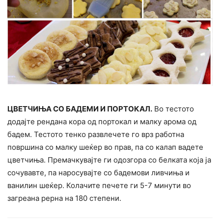
ЦВЕТЧИЊА СО БАДЕМИ И ПОРТОКАЛ.
Во тестото
додајте рендана кора од портокал и малку арома од
бадем. Тестото тенко развлечете го врз работна
површина со малку шеќер во прав, па со калап вадете
цветчиња. Премачкувајте ги одозгора со белката која ја
сочувавте, па наросувајте со бадемови ливчиња и
ванилин шеќер. Колачите печете ги 5-7 минути во
загреана рерна на 180 степени.