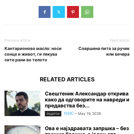
Previous article
Next article
Кантарионово масло: носи
Совршена пита за ручек
сонце и живот, ги лекува
или вечера
сите рани во телото
RELATED ARTICLES
Свештеник Александар открива
како да одговорите на навреди и
предавства без...
NMD
-
May 19, 2026
РЕЦЕПТИ
Ова е најздравата запршка – без