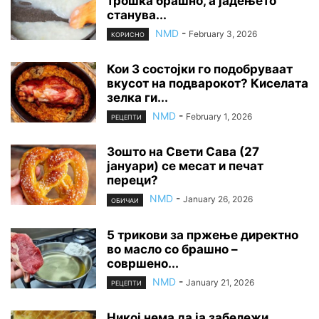
трошка брашно, а јадењето
станува...
NMD
-
February 3, 2026
КОРИСНО
Кои 3 состојки го подобруваат
вкусот на подварокот? Киселата
зелка ги...
NMD
-
February 1, 2026
РЕЦЕПТИ
Зошто на Свети Сава (27
јануари) се месат и печат
переци?
NMD
-
January 26, 2026
ОБИЧАИ
5 трикови за пржење директно
во масло со брашно –
совршено...
NMD
-
January 21, 2026
РЕЦЕПТИ
Никој нема да ја забележи