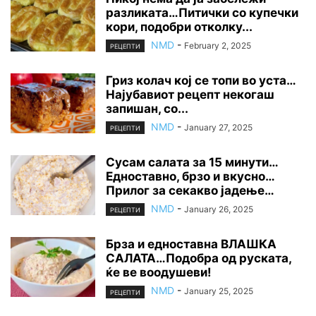
разликата…Питички со купечки
кори, подобри отколку...
NMD
-
February 2, 2025
РЕЦЕПТИ
Гриз колач кој се топи во уста…
Најубавиот рецепт некогаш
запишан, со...
NMD
-
January 27, 2025
РЕЦЕПТИ
Сусам салата за 15 минути…
Едноставно, брзо и вкусно…
Прилог за секакво јадење…
NMD
-
January 26, 2025
РЕЦЕПТИ
Брза и едноставна ВЛАШКА
САЛАТА…Подобра од руската,
ќе ве воодушеви!
NMD
-
January 25, 2025
РЕЦЕПТИ