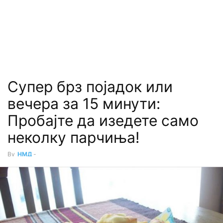
Супер брз појадок или
вечера за 15 минути:
Пробајте да изедете само
неколку парчиња!
By
НМД
-