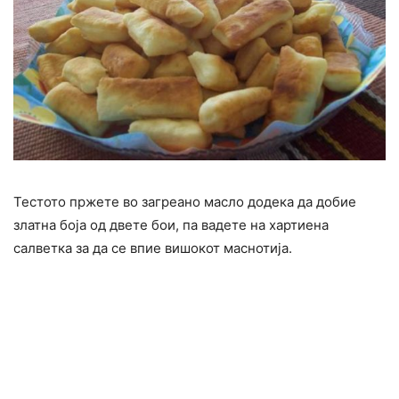
Тестото пржете во загреано масло додека да добие
златна боја од двете бои, па вадете на хартиена
салветка за да се впие вишокот маснотија.