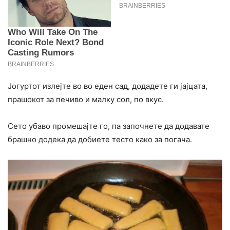
Јогуртот излејте во во еден сад, додадете ги јајцата,
прашокот за печиво и малку сол, по вкус.
Сето убаво промешајте го, па започнете да додавате
брашно додека да добиете тесто како за погача.