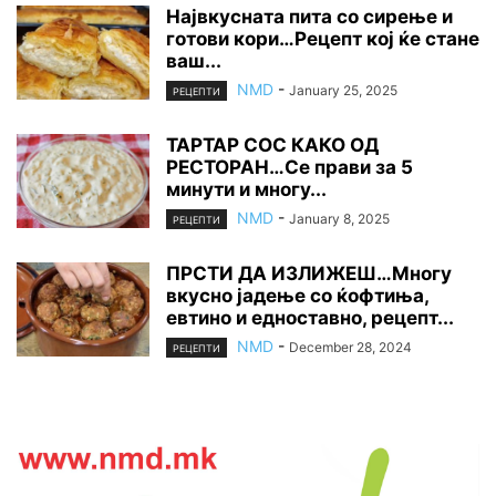
Највкусната пита со сирење и
готови кори…Рецепт кој ќе стане
ваш...
NMD
-
January 25, 2025
РЕЦЕПТИ
ТАРТАР СОС КАКО ОД
РЕСТОРАН…Се прави за 5
минути и многу...
NMD
-
January 8, 2025
РЕЦЕПТИ
ПРСТИ ДА ИЗЛИЖЕШ…Многу
вкусно јадење со ќофтиња,
евтино и едноставно, рецепт...
NMD
-
December 28, 2024
РЕЦЕПТИ