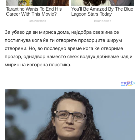
За убаво да ви мириса дома, најдобра свежина се
постигнува кога ќе ги отворите прозорците ширум
отворени. Но, во последно време кога ќе отвориме
прозор, однадвор наместо свеж воздух добиваме чад и
мирис на изгорена пластика.