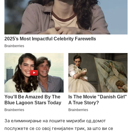
За елиминирање на лошите миризби од домот
послужете се со овој генијален трик, за што ви се