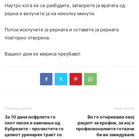
Наутро кога ќе се разбудите, затворете ја вратата од
рерна и вклучете ја на неколку минути.
Потоа исклучете ја рерната и оставете ја рерната
повторно отворена.
Вашиот дом ќе мириса преубаво!
Previous article
Next article
За 10 дена исфрлете го
Ви го откриваме овој
сиот песок и камчиња од
рецепт за крофни, за кој и
бубрезите – прочистете го
професионалните готвачи
целиот уринарен тракт со
би ви завидувале