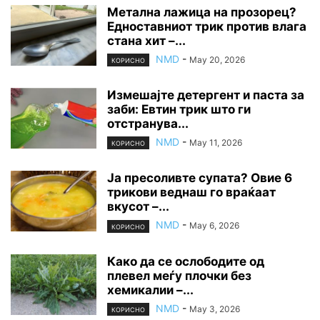
Метална лажица на прозорец?
Едноставниот трик против влага
стана хит –...
NMD
-
May 20, 2026
КОРИСНО
Измешајте детергент и паста за
заби: Евтин трик што ги
отстранува...
NMD
-
May 11, 2026
КОРИСНО
Ја пресоливте супата? Овие 6
трикови веднаш го враќаат
вкусот –...
NMD
-
May 6, 2026
КОРИСНО
Како да се ослободите од
плевел меѓу плочки без
хемикалии –...
NMD
-
May 3, 2026
КОРИСНО