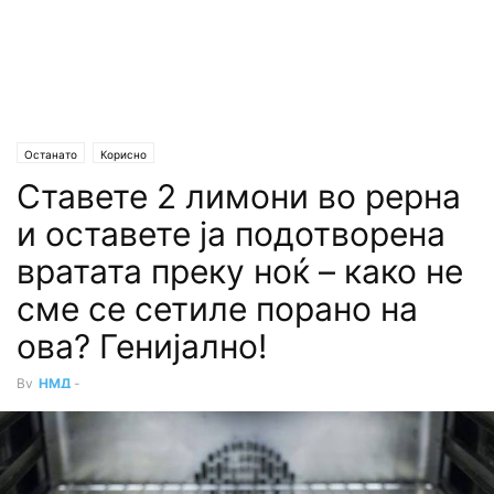
Останато
Корисно
Ставете 2 лимони во рерна
и оставете ја подотворена
вратата преку ноќ – како не
сме се сетиле порано на
ова? Генијално!
By
НМД
-