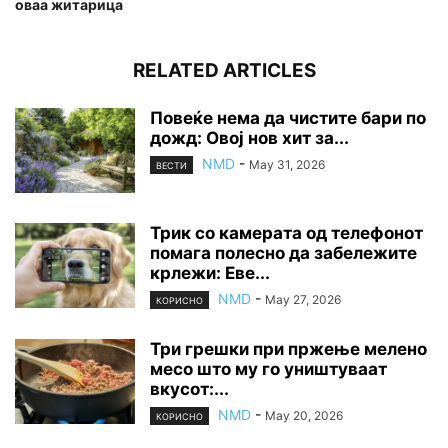
оваа житарица
RELATED ARTICLES
Повеќе нема да чистите бари по
дожд: Овој нов хит за...
NMD
-
May 31, 2026
ВЕСТИ
Трик со камерата од телефонот
помага полесно да забележите
крлежи: Еве...
NMD
-
May 27, 2026
КОРИСНО
Три грешки при пржење мелено
месо што му го уништуваат
вкусот:...
NMD
-
May 20, 2026
КОРИСНО