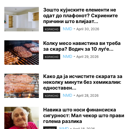
Зошто кујнските елементи не
одат до плафонот? Скриените
причини што влијаат...
NMD
-
April 30, 2026
КОРИСНО
Колку месо навистина ви треба
за скара? Водич за 10 луѓе...
NMD
-
April 29, 2026
КОРИСНО
Како да ја исчистите скарата за
неколку минути без хемикалии:
едноставен...
NMD
-
April 28, 2026
КОРИСНО
Навика што носи финансиска
сигурност: Мал чекор што прави
голема разлика
NMD
-
April 18, 2026