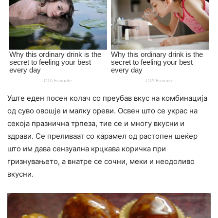
Уште еден посен колач со преубав вкус на комбинација
од суво овошје и малку ореви. Освен што се украс на
секоја празнична трпеза, тие се и многу вкусни и
здрави. Се преливаат со карамел од растопен шеќер
што им дава сензуална крцкава коричка при
гризнувањето, а внатре се сочни, меки и неодоливо
вкусни.