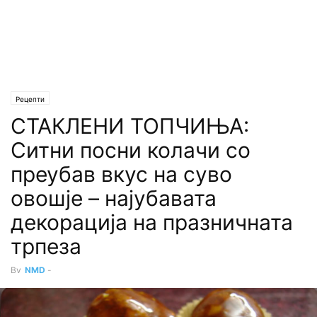
Рецепти
СТАКЛЕНИ ТОПЧИЊА:
Ситни посни колачи со
преубав вкус на суво
овошје – најубавата
декорација на празничната
трпеза
By
NMD
-