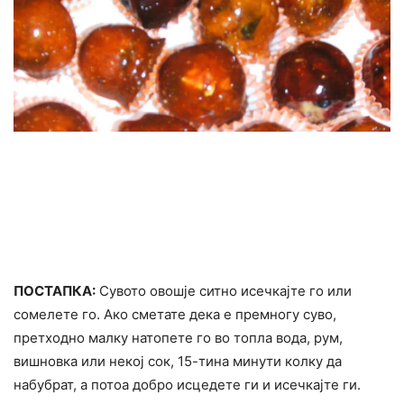
ПОСТАПКА:
Сувото овошје ситно исечкајте го или
сомелете го. Ако сметате дека е премногу суво,
претходно малку натопете го во топла вода, рум,
вишновка или некој сок, 15-тина минути колку да
набубрат, а потоа добро исцедете ги и исечкајте ги.