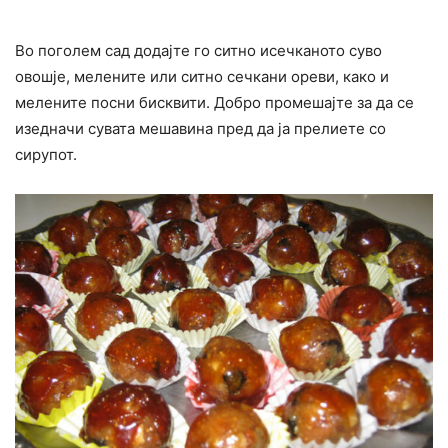
Во поголем сад додајте го ситно исечканото суво
овошје, мелените или ситно сечкани ореви, како и
мелените посни бисквити. Добро промешајте за да се
изедначи сувата мешавина пред да ја прелиете со
сирупот.