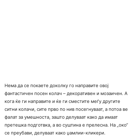
Нема да се покаете доколку го направите овој
фантаcтичен посен колач – декоративен и мозаичен. А
кога ќе ги направите и ќе ги сместите меѓу другите
ситни колачи, сите прво по нив посегнуваат, а потоа ве
фалат за умешноста, зашто делуваат како да имаат
претешка подготвка, а во суштина е прелесна. На „око“
се преубави, делуваат како џамлии-кликери.