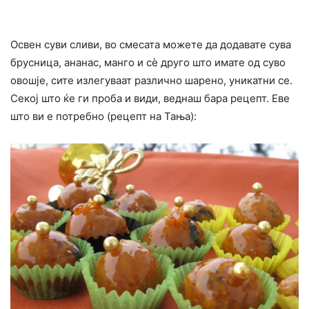
Освен суви сливи, во смесата можете да додавате сува
брусница, ананас, манго и сè друго што имате од суво
овошје, сите излегуваат различно шарено, уникатни се.
Секој што ќе ги проба и види, веднаш бара рецепт. Еве
што ви е потребно (рецепт на Тања):