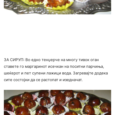
ЗА СИРУП: Во едно тенџерче на многу тивок оган
ставете го маргаринот исечкан на поситни парчиња,
шеќерот и пет супени лажици вода. Загревајте додека
сите состојки да се растопат и изедначат.