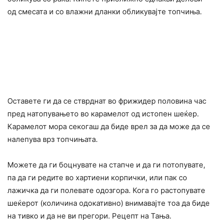
од смесата и со влажни дланки обликувајте топчиња.
Оставете ги да се стврднат во фрижидер половина час
пред натопувањето во карамелот од истопен шеќер.
Карамелот мора секогаш да биде врел за да може да се
налепува врз топчињата.
Можете да ги боцнувате на стапче и да ги потопувате,
па да ги редите во хартиени корпички, или пак со
лажичка да ги полевате одозгора. Кога го растопувате
шеќерот (количина одокативно) внимавајте тоа да биде
на тивко и да не ви прегори. Рецепт на Тања.