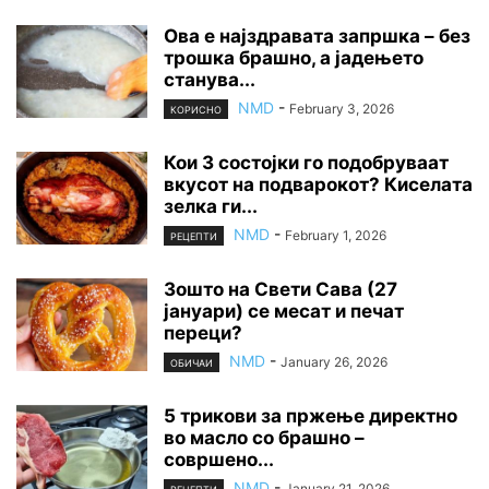
Ова е најздравата запршка – без
трошка брашно, а јадењето
станува...
NMD
-
February 3, 2026
КОРИСНО
Кои 3 состојки го подобруваат
вкусот на подварокот? Киселата
зелка ги...
NMD
-
February 1, 2026
РЕЦЕПТИ
Зошто на Свети Сава (27
јануари) се месат и печат
переци?
NMD
-
January 26, 2026
ОБИЧАИ
5 трикови за пржење директно
во масло со брашно –
совршено...
NMD
-
January 21, 2026