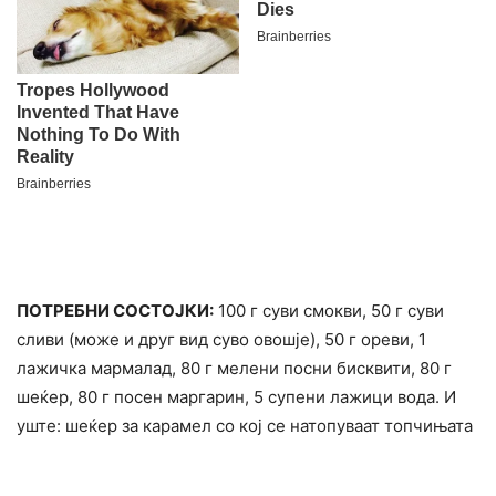
ПОТРЕБНИ СОСТОЈКИ:
100 г суви смокви, 50 г суви
сливи (може и друг вид суво овошје), 50 г ореви, 1
лажичка мармалад, 80 г мелени посни бисквити, 80 г
шеќер, 80 г посен маргарин, 5 супени лажици вода. И
уште: шеќер за карамел со кој се натопуваат топчињата