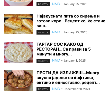
NMD
-
January 25, 2025
РЕЦЕПТИ
Највкусната пита со сирење и
готови кори…Рецепт кој ќе стане
ваш...
NMD
-
January 25, 2025
РЕЦЕПТИ
ТАРТАР СОС КАКО ОД
РЕСТОРАН…Се прави за 5
минути и многу...
NMD
-
January 8, 2025
РЕЦЕПТИ
ПРСТИ ДА ИЗЛИЖЕШ…Многу
вкусно јадење со ќофтиња,
евтино и едноставно, рецепт...
NMD
-
December 28, 2024
РЕЦЕПТИ