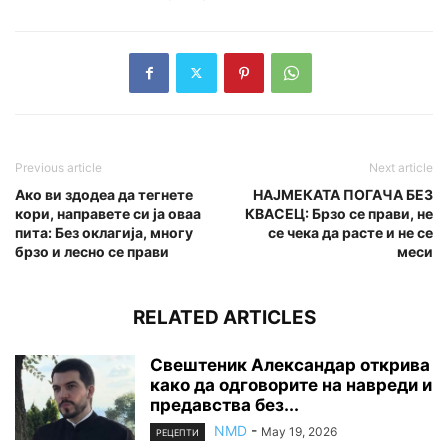
Previous article
Next article
Ако ви здодеа да тегнете
НАЈМЕКАТА ПОГАЧА БЕЗ
кори, направете си ја оваа
КВАСЕЦ: Брзо се прави, не
пита: Без оклагија, многу
се чека да расте и не се
брзо и лесно се прави
меси
RELATED ARTICLES
Свештеник Александар открива
како да одговорите на навреди и
предавства без...
NMD
-
May 19, 2026
РЕЦЕПТИ