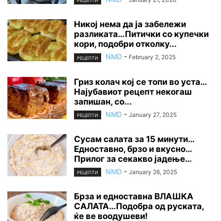
РЕЦЕПТИ
Никој нема да ја забележи
разликата…Питички со купечки
кори, подобри отколку...
NMD
-
February 2, 2025
РЕЦЕПТИ
Гриз колач кој се топи во уста…
Најубавиот рецепт некогаш
запишан, со...
NMD
-
January 27, 2025
РЕЦЕПТИ
Сусам салата за 15 минути…
Едноставно, брзо и вкусно…
Прилог за секакво јадење…
NMD
-
January 26, 2025
РЕЦЕПТИ
Брза и едноставна ВЛАШКА
САЛАТА…Подобра од руската,
ќе ве воодушеви!