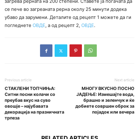
загрева рерната на 200 степени. Ставете ја погачата да
се пече во загреаната рерна околу 25 минути додека
убаво да зарумени. Деталите од рецепт 1 можете да ги
погледнете
ОВДЕ
, а од рецепт 2,
ОВДЕ
.
Previous article
Next article
СТАКЛЕНИ ТОПЧИЊА:
МНОГУ ВКУСНО ПОСНО
Ситни посни колачи со
ЈАДЕЊЕ: Измешајте вода,
преубав вкус на суво
брашно и зеленчук и ќе
овошје – најубавата
добиете совршен оброк за
декорација на празничната
појадок или вечера
трпеза
RELATED ARTICLES