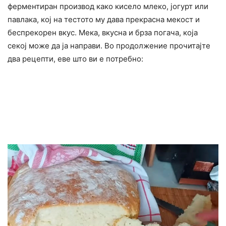
ферментиран производ како кисело млеко, јогурт или
павлака, кој на тестото му дава прекрасна мекост и
беспрекорен вкус. Мека, вкусна и брза погача, која
секој може да ја направи. Во продолжение прочитајте
два рецепти, еве што ви е потребно: