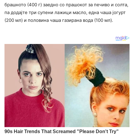
брашното (400 г) заедно со прашокот за печиво и солта,
па додајте три супени лажици масло, една чаша јогурт
(200 мл) и половина чаша газирана вода (100 мл).