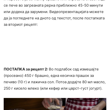
се пече во загреаната рерна приближно 45-50 минути
или додека да зарумени. Видеопрезентацијата можете
да ја погледнете на дното од текстот, после постапката
за вториот рецепт:
ПОСТАПКА за рецепт 2:
Во подлабок сад измешајте
(просеано) 450 г брашно, една кесичка прашок за
печиво (10 г) и лажичка сол. Потоа додајте 80 мл масло,
250 г кисело млеко (или кефир или цврст-густ јогурт).