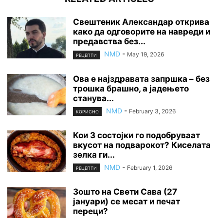
Свештеник Александар открива
како да одговорите на навреди и
предавства без...
NMD
-
May 19, 2026
РЕЦЕПТИ
Ова е најздравата запршка – без
трошка брашно, а јадењето
станува...
NMD
-
February 3, 2026
КОРИСНО
Кои 3 состојки го подобруваат
вкусот на подварокот? Киселата
зелка ги...
NMD
-
February 1, 2026
РЕЦЕПТИ
Зошто на Свети Сава (27
јануари) се месат и печат
переци?