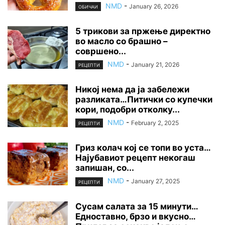
NMD
-
January 26, 2026
ОБИЧАИ
5 трикови за пржење директно
во масло со брашно –
совршено...
NMD
-
January 21, 2026
РЕЦЕПТИ
Никој нема да ја забележи
разликата…Питички со купечки
кори, подобри отколку...
NMD
-
February 2, 2025
РЕЦЕПТИ
Гриз колач кој се топи во уста…
Најубавиот рецепт некогаш
запишан, со...
NMD
-
January 27, 2025
РЕЦЕПТИ
Сусам салата за 15 минути…
Едноставно, брзо и вкусно…