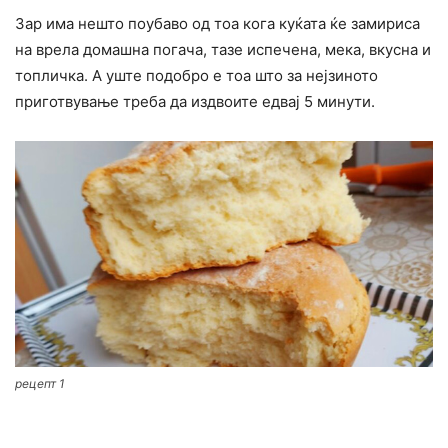
Зар има нешто поубаво од тоа кога куќата ќе замириса
на врела домашна погача, тазе испечена, мека, вкусна и
топличка. А уште подобро е тоа што за нејзиното
приготвување треба да издвоите едвај 5 минути.
рецепт 1