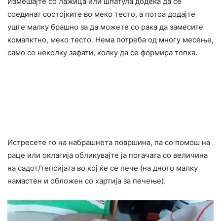
Измешајте со лажица или шпатула додека да се
соединат состојките во меко тесто, а потоа додајте
уште малку брашно за да можете со рака да замесите
комапктно, меко тесто. Нема потреба од многу месење,
само со неколку зафати, колку да се формира топка.
Истресете го на набрашнета површина, па со помош на
раце или оклагија обликувајте ја погачата со величина
на садот/тепсијата во кој ќе се пече (на дното малку
намастен и обложен со хартија за печење).