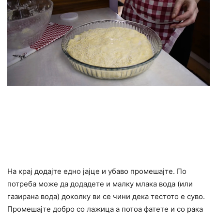
На крај додајте едно јајце и убаво промешајте. По
потреба може да додадете и малку млака вода (или
газирана вода) доколку ви се чини дека тестото е суво.
Промешајте добро со лажица а потоа фатете и со рака