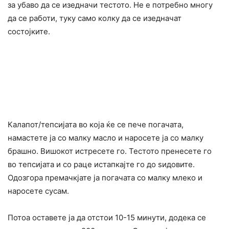
за убаво да се изедначи тестото. Не е потребно многу
да се работи, туку само колку да се изедначат
состојките.
Калапот/тепсијата во која ќе се пече погачата,
намастете ја со малку масло и наросете ја со малку
брашно. Вишокот истресете го. Тестото пренесете го
во тепсијата и со раце истапкајте го до ѕидовите.
Одозгора премачкјате ја погачата со малку млеко и
наросете сусам.
Потоа оставете ја да отстои 10-15 минути, додека се