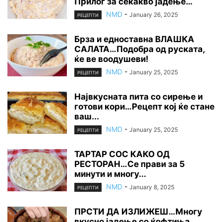
Прилог за секакво јадење…
NMD
-
January 26, 2025
РЕЦЕПТИ
Брза и едноставна ВЛАШКА
САЛАТА…Подобра од руската,
ќе ве воодушеви!
NMD
-
January 25, 2025
РЕЦЕПТИ
Највкусната пита со сирење и
готови кори…Рецепт кој ќе стане
ваш...
NMD
-
January 25, 2025
РЕЦЕПТИ
ТАРТАР СОС КАКО ОД
РЕСТОРАН…Се прави за 5
минути и многу...
NMD
-
January 8, 2025
РЕЦЕПТИ
ПРСТИ ДА ИЗЛИЖЕШ…Многу
вкусно јадење со ќофтиња,