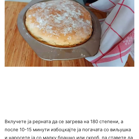
Вклучете ја рерната да се загрева на 180 степени, а
после 10-15 минути избоцкајте ја погачата со виљушка
и наросете ја со малку брашно или скроб, па ставете да