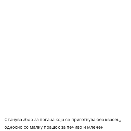
Станува збор за погача која се приготвува без квасец,
односно со малку прашок за печиво и млечен