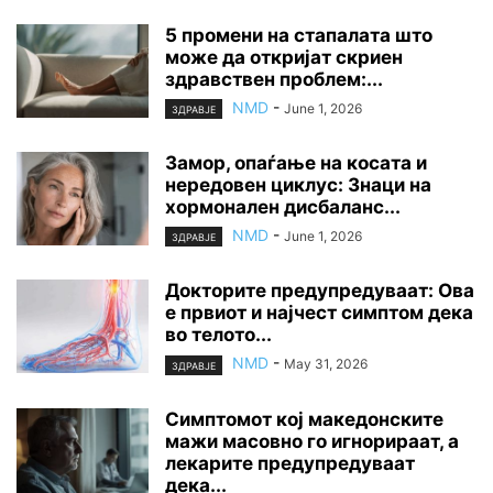
5 промени на стапалата што
може да откријат скриен
здравствен проблем:...
NMD
-
June 1, 2026
ЗДРАВЈЕ
Замор, опаѓање на косата и
нередовен циклус: Знаци на
хормонален дисбаланс...
NMD
-
June 1, 2026
ЗДРАВЈЕ
Докторите предупредуваат: Ова
е првиот и најчест симптом дека
во телото...
NMD
-
May 31, 2026
ЗДРАВЈЕ
Симптомот кој македонските
мажи масовно го игнорираат, а
лекарите предупредуваат
дека...