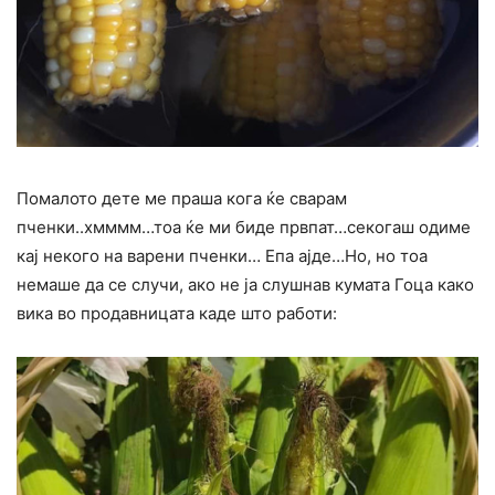
Помалото дете ме праша кога ќе сварам
пченки..хмммм…тоа ќе ми биде првпат…секогаш одиме
кај некого на варени пченки… Епа ајде…Но, но тоа
немаше да се случи, ако не ја слушнав кумата Гоца како
вика во продавницата каде што работи: