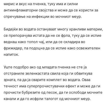
мирис и вкус на пченка, туку има и силни
антиинфламаторни својства и може да се користи за
спречување на инфекции во мочниот меур.
Бидејќи во водата остануваат многу хранливи материи,
се препорачува истата да не се фрла, туку да се испие
веднаш како топол чај, или да се складира во
фрижидер, па подоцна да се испие како освежителен
напиток.
Уште подобро ако од младата пченка не сте ја
отстраниле зеленкастата свила која ги обвиткува
зрната, па да ја сварите комплет во водата. Оваа
течност има суперпрочистувачки ефект и може да ги
прочисти бубрезите од песок, да ги ослободи мочните
канали и да го исфрли талогот од мочниот меур.