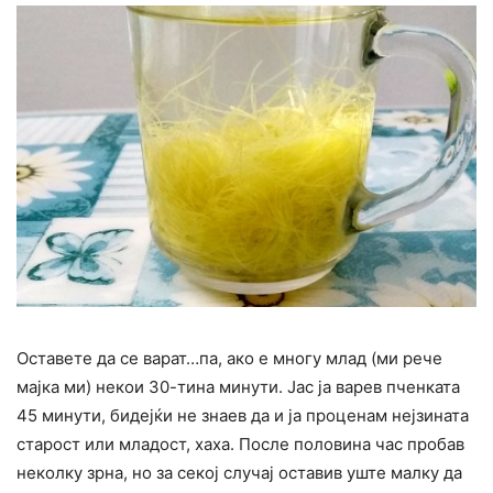
Оставете да се варат…па, ако е многу млад (ми рече
мајка ми) некои 30-тина минути. Јас ја варев пченката
45 минути, бидејќи не знаев да и ја проценам нејзината
старост или младост, хаха. После половина час пробав
неколку зрна, но за секој случај оставив уште малку да