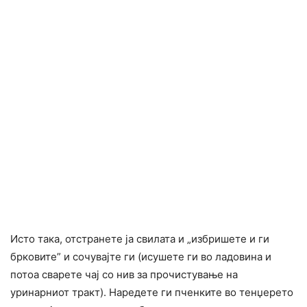
Исто така, отстранете ја свилата и „избришете и ги
брковите” и сочувајте ги (исушете ги во ладовина и
потоа сварете чај со нив за прочистување на
уринарниот тракт). Наредете ги пченките во тенџерето