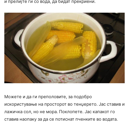
и прелијте ги со вода, да бидат прекриени.
Можете и да ги преполовите, за подобро
искористување на просторот во тенџерето. Јас ставив и
лажичка сол, но не мора. Поклопете. Јас капакот го
ставив наопаку за да се потиснат пченките во водата.