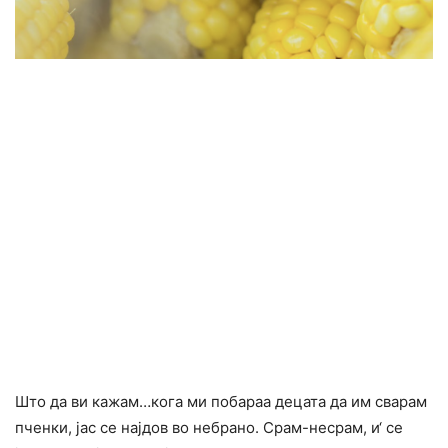
Што да ви кажам…кога ми побараа децата да им сварам
пченки, јас се најдов во небрано. Срам-несрам, и‘ се