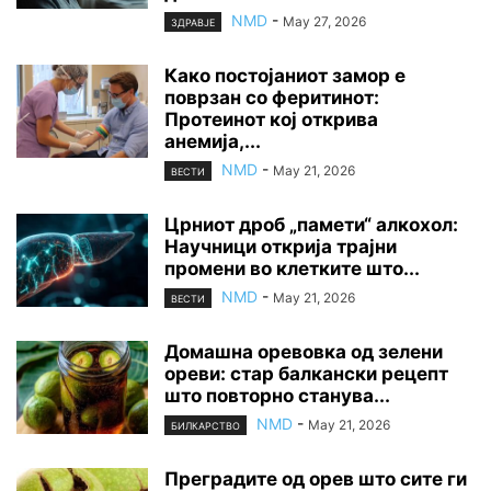
NMD
-
May 27, 2026
ЗДРАВЈЕ
Како постојаниот замор е
поврзан со феритинот:
Протеинот кој открива
анемија,...
NMD
-
May 21, 2026
ВЕСТИ
Црниот дроб „памети“ алкохол:
Научници открија трајни
промени во клетките што...
NMD
-
May 21, 2026
ВЕСТИ
Домашна оревовка од зелени
ореви: стар балкански рецепт
што повторно станува...
NMD
-
May 21, 2026
БИЛКАРСТВО
Преградите од орев што сите ги