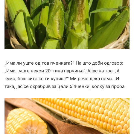
„Има ли уште од тоа пченката?” На што доби одговор:
„Има…уште некои 20-тина парчиња”. А јас на тоа: „А
кумо, баш сите ќе ги купиш?” Ми рече дека нема…И
така, јас се охрабрив за цели 5 пченки, колку за проба.