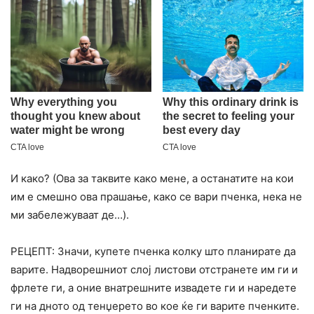
И како? (Ова за таквите како мене, а останатите на кои
им е смешно ова прашање, како се вари пченка, нека не
ми забележуваат де…).
РЕЦЕПТ: Значи, купете пченка колку што планирате да
варите. Надворешниот слој листови отстранете им ги и
фрлете ги, а оние внатрешните извадете ги и наредете
ги на дното од тенџерето во кое ќе ги варите пченките.