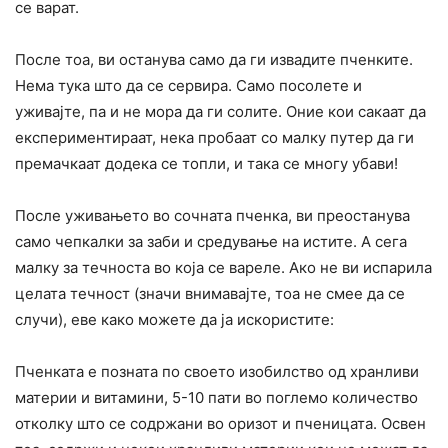
се варат.
После тоа, ви останува само да ги извадите пченките.
Нема тука што да се сервира. Само посолете и
уживајте, па и не мора да ги солите. Оние кои сакаат да
експериментираат, нека пробаат со малку путер да ги
премачкаат додека се топли, и така се многу убави!
После уживањето во сочната пченка, ви преостанува
само чепкалки за заби и средување на истите. А сега
малку за течноста во која се вареле. Ако не ви испарила
целата течност (значи внимавајте, тоа не смее да се
случи), еве како можете да ја искористите:
Пченката е позната по своето изобилство од хранливи
материи и витамини, 5-10 пати во поглемо количество
отколку што се содржани во оризот и пченицата. Освен