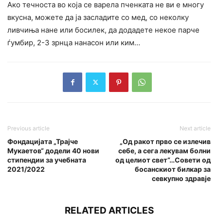
Ако течноста во која се варела пченката не ви е многу
вкусна, можете да ја засладите со мед, со неколку
ливчиња нане или босилек, да додадете некое парче
ѓумбир, 2-3 зрнца нанасон или ким…
Previous article
Next article
Фондацијата „Трајче
„Од ракот прво се излечив
Мукаетов“ додели 40 нови
себе, а сега лекувам болни
стипендии за учебната
од целиот свет“…Совети од
2021/2022
босанскиот билкар за
севкупно здравје
RELATED ARTICLES