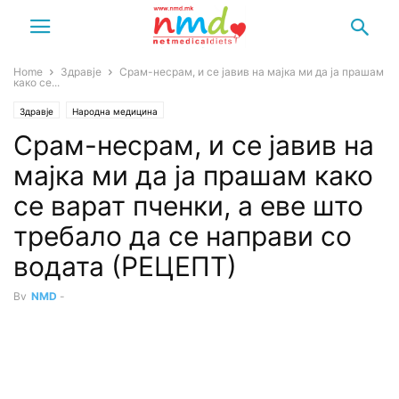
Home
Здравје
Срам-несрам, и се јавив на мајка ми да ја прашам
како се...
Здравје
Народна медицина
Срам-несрам, и се јавив на
мајка ми да ја прашам како
се варат пченки, а еве што
требало да се направи со
водата (РЕЦЕПТ)
By
NMD
-