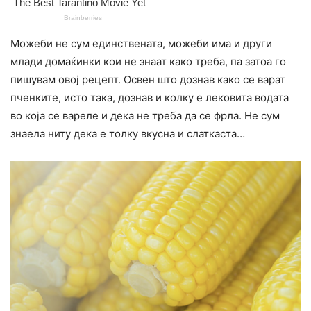
Можеби не сум единствената, можеби има и други
млади домаќинки кои не знаат како треба, па затоа го
пишувам овој рецепт. Освен што дознав како се варат
пченките, исто така, дознав и колку е лековита водата
во која се вареле и дека не треба да се фрла. Не сум
знаела ниту дека е толку вкусна и слаткаста…