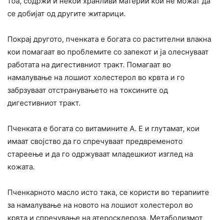
тоа, содржи и некои хранливи материи кои не можат да
се добијат од другите житарици.
Покрај другото, пченката е богата со растителни влакна
кои помагаат во проблемите со запекот и ја олеснуваат
работата на дигестивниот тракт. Помагаат во
намалување на лошиот холестерол во крвта и го
забрзуваат отстранувањето на токсините од
дигестивниот тракт.
Пченката е богата со витамините А. Е и глутамат, кои
имаат својство да го спречуваат предвременото
стареење и да го одржуваат младешкиот изглед на
кожата.
Пченкарното масло исто така, се користи во терапиите
за намалување на новото на лошиот холестерол во
крвта и спречување на атеросклероза. Метаболизмот