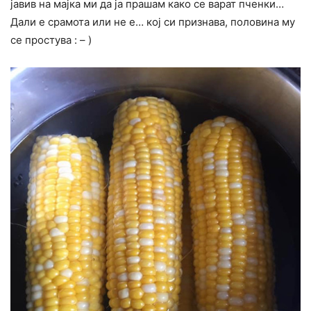
јавив на мајка ми да ја прашам како се варат пченки…
Дали е срамота или не е… кој си признава, половина му
се простува : – )