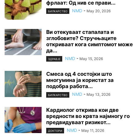
фрлаат: Од нив се прави...
NMD
-
May 20, 2026
БИЛКАРСТВО
Ви отекуваат стапалата и
зглобовите? Стручњаците
откриваат кога симптомот може
да...
NMD
-
May 15, 2026
ЗДРАВЈЕ
Смеса од 4 состојки што
многумина ја користат за
подобра работа...
NMD
-
May 13, 2026
БИЛКАРСТВО
Кардиолог открива кои две
вредности во крвта најмногу го
предвидуваат ризикот...
NMD
-
May 11, 2026
ДОКТОРИ