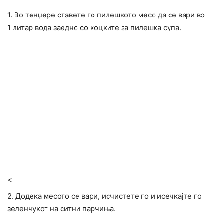
1. Во тенџере ставете го пилешкото месо да се вари во
1 литар вода заедно со коцките за пилешка супа.
<
2. Додека месото се вари, исчистете го и исечкајте го
зеленчукот на ситни парчиња.