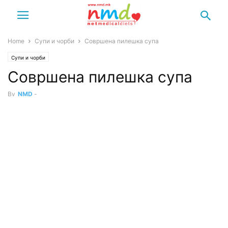
Home
Супи и чорби
Совршена пилешка супа
Супи и чорби
Совршена пилешка супа
By
NMD
-