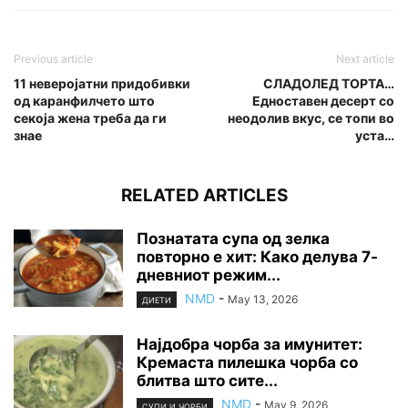
Previous article
Next article
11 неверојатни придобивки
СЛАДОЛЕД ТОРТА…
од каранфилчето што
Едноставен десерт со
секоја жена треба да ги
неодолив вкус, се топи во
знае
уста…
RELATED ARTICLES
Познатата супа од зелка
повторно е хит: Како делува 7-
дневниот режим...
NMD
-
May 13, 2026
ДИЕТИ
Најдобра чорба за имунитет:
Кремаста пилешка чорба со
блитва што сите...
NMD
-
May 9, 2026
СУПИ И ЧОРБИ