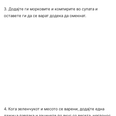
3. Додајте ги морковите и компирите во супата и
оставете ги да се варат додека да омекнат.
4. Кога зеленчукот и месото се варени, додајте една
лажица павлака и зачинете по вкус со вегета, магдонос