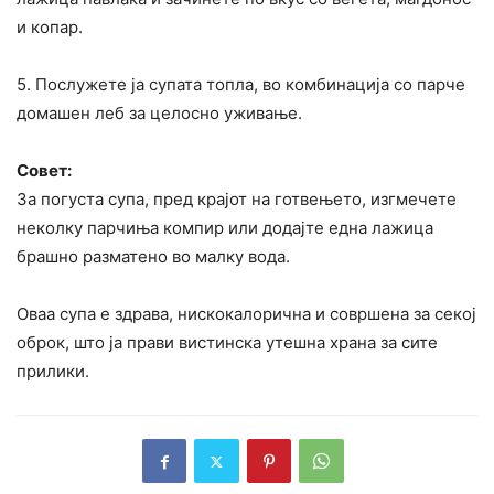
и копар.
5. Послужете ја супата топла, во комбинација со парче
домашен леб за целосно уживање.
Совет:
За погуста супа, пред крајот на готвењето, изгмечете
неколку парчиња компир или додајте една лажица
брашно разматено во малку вода.
Оваа супа е здрава, нискокалорична и совршена за секој
оброк, што ја прави вистинска утешна храна за сите
прилики.