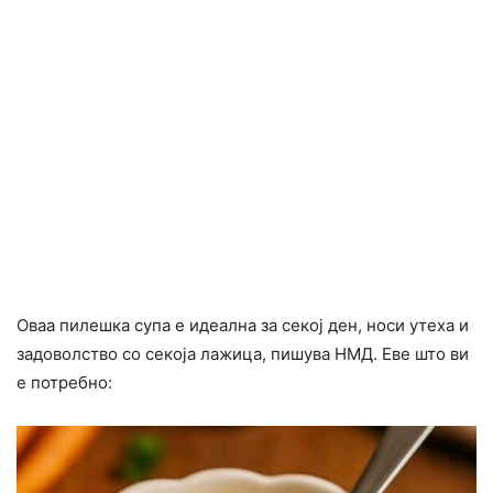
Оваа пилешка супа е идеална за секој ден, носи утеха и
задоволство со секоја лажица, пишува НМД. Еве што ви
е потребно: