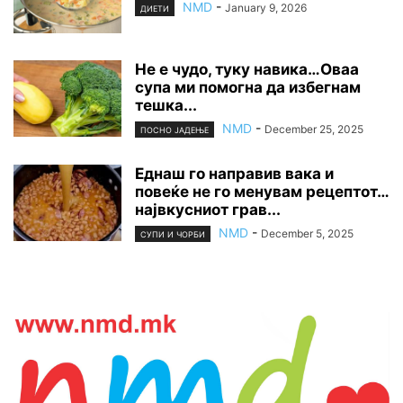
NMD
-
January 9, 2026
ДИЕТИ
Не е чудо, туку навика…Оваа
супа ми помогна да избегнам
тешка...
NMD
-
December 25, 2025
ПОСНО ЈАДЕЊЕ
Еднаш го направив вака и
повеќе не го менувам рецептот…
највкусниот грав...
NMD
-
December 5, 2025
СУПИ И ЧОРБИ