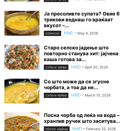
Ја пресоливте супата? Овие 6
трикови веднаш го враќаат
вкусот –...
NMD
-
May 6, 2026
КОРИСНО
Старо селско јадење што
повторно станува хит: јајчена
каша готова за...
NMD
-
April 30, 2026
СУПИ И ЧОРБИ
Со што може да се згусне
чорбата, а тоа да не...
NMD
-
March 10, 2026
СУПИ И ЧОРБИ
Посна чорба од леќа на вода –
хранлив ручек што заситува...
NMD
-
February 25, 2026
ПОСНО ЈАДЕЊЕ