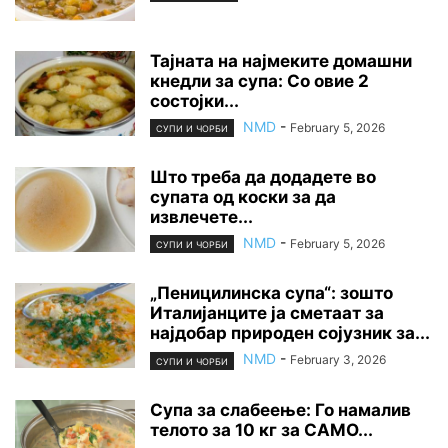
Тајната на најмеките домашни
кнедли за супа: Со овие 2
состојки...
NMD
-
February 5, 2026
СУПИ И ЧОРБИ
Што треба да додадете во
супата од коски за да
извлечете...
NMD
-
February 5, 2026
СУПИ И ЧОРБИ
„Пеницилинска супа“: зошто
Италијанците ја сметаат за
најдобар природен сојузник за...
NMD
-
February 3, 2026
СУПИ И ЧОРБИ
Супа за слабеење: Го намалив
телото за 10 кг за САМО...