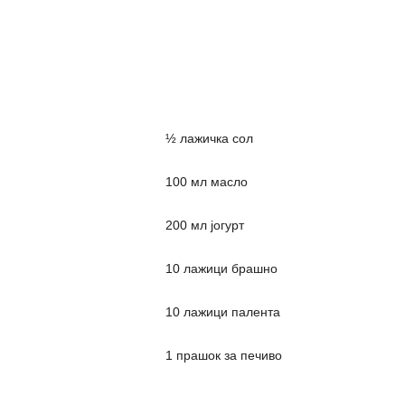
½ лажичка сол
100 мл масло
200 мл јогурт
10 лажици брашно
10 лажици палента
1 прашок за печиво