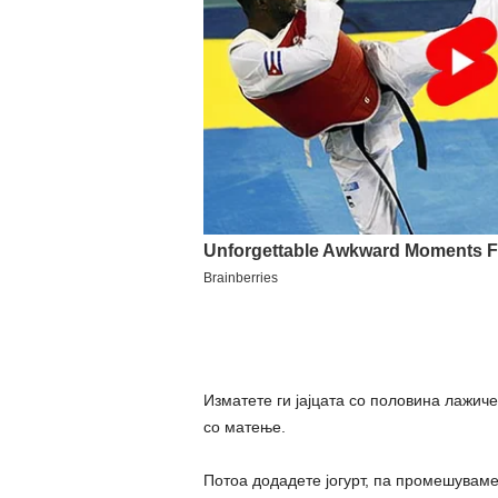
Изматете ги јајцата со половина лажич
со матење.
Потоа додадете јогурт, па промешуваме