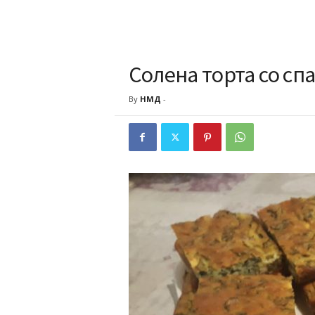
Солена торта со спа
By
НМД
-