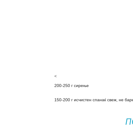
<
200-250 г сирење
150-200 г исчистен спанаќ свеж, не бар
П