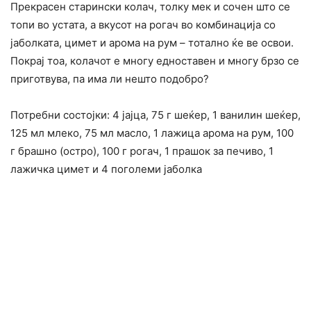
Прекрасен старински колач, толку мек и сочен што се
топи во устата, а вкусот на рогач во комбинација со
јаболката, цимет и арома на рум – тотално ќе ве освои.
Покрај тоа, колачот е многу едноставен и многу брзо се
приготвува, па има ли нешто подобро?
Потребни состојки: 4 јајца, 75 г шеќер, 1 ванилин шеќер,
125 мл млеко, 75 мл масло, 1 лажица арома на рум, 100
г брашно (остро), 100 г рогач, 1 прашок за печиво, 1
лажичка цимет и 4 поголеми јаболка