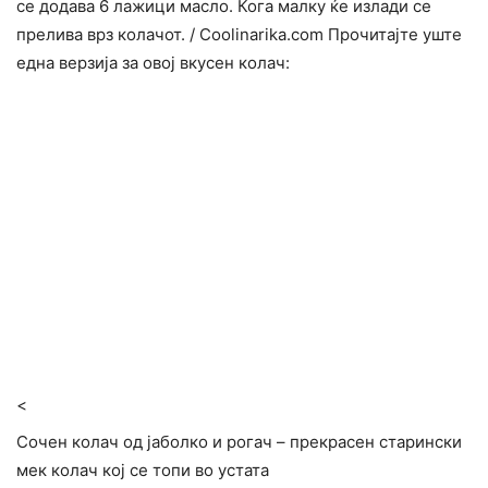
се додава 6 лажици масло. Кога малку ќе излади се
прелива врз колачот. / Сооlinarika.com Прочитајте уште
една верзија за овој вкусен колач:
<
Сочен колач од јаболко и рогач – прекрасен старински
мек колач кој се топи во устата