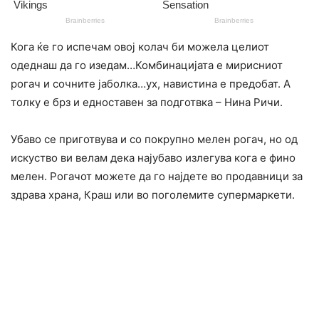
Кога ќе го испечам овој колач би можела целиот
одеднаш да го изедам…Комбинацијата е мирисниот
рогач и сочните јаболка…ух, навистина е предобат. А
толку е брз и едноставен за подготвка – Нина Ричи.
Убаво се приготвува и со покрупно мелен рогач, но од
искуство ви велам дека најубаво излегува кога е фино
мелен. Рогачот можете да го најдете во продавници за
здрава храна, Краш или во поголемите супермаркети.