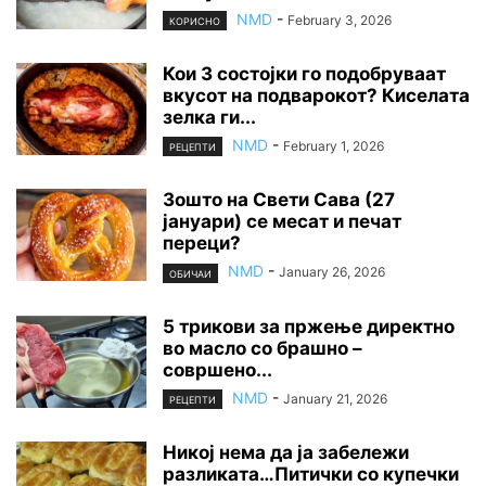
NMD
-
February 3, 2026
КОРИСНО
Кои 3 состојки го подобруваат
вкусот на подварокот? Киселата
зелка ги...
NMD
-
February 1, 2026
РЕЦЕПТИ
Зошто на Свети Сава (27
јануари) се месат и печат
переци?
NMD
-
January 26, 2026
ОБИЧАИ
5 трикови за пржење директно
во масло со брашно –
совршено...
NMD
-
January 21, 2026
РЕЦЕПТИ
Никој нема да ја забележи
разликата…Питички со купечки