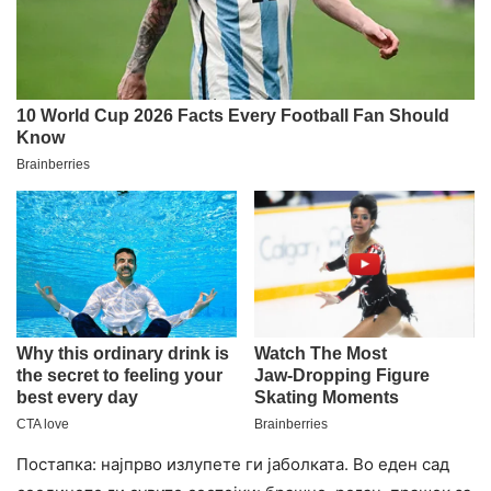
Постапка: најпрво излупете ги јаболката. Во еден сад