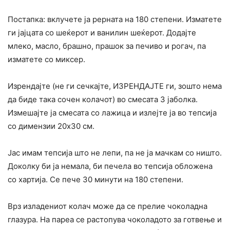
Постапка: вклучете ја рерната на 180 степени. Изматете
ги јајцата со шеќерот и ванилин шеќерот. Додајте
млеко, масло, брашно, прашок за печиво и рогач, па
изматете со миксер.
Изрендајте (не ги сечкајте, ИЗРЕНДАЈТЕ ги, зошто нема
да биде така сочен колачот) во смесата 3 јаболка.
Измешајте ја смесата со лажица и излејте ја во тепсија
со димензии 20х30 см.
Јас имам тепсија што не лепи, па не ја мачкам со ништо.
Доколку би ја немала, би печела во тепсија обложена
со хартија. Се пече 30 минути на 180 степени.
Врз изладениот колач може да се прелие чоколадна
глазура. На пареа се растопува чоколадото за готвење и