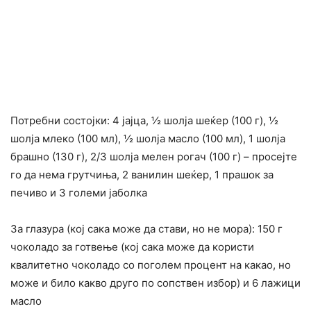
Потребни состојки: 4 јајца, ½ шолја шеќер (100 г), ½
шолја млеко (100 мл), ½ шолја масло (100 мл), 1 шолја
брашно (130 г), 2/3 шолја мелен рогач (100 г) – просејте
го да нема грутчиња, 2 ванилин шеќер, 1 прашок за
печиво и 3 големи јаболка
За глазура (кој сака може да стави, но не мора): 150 г
чоколадо за готвење (кој сака може да користи
квалитетно чоколадо со поголем процент на какао, но
може и било какво друго по сопствен избор) и 6 лажици
масло