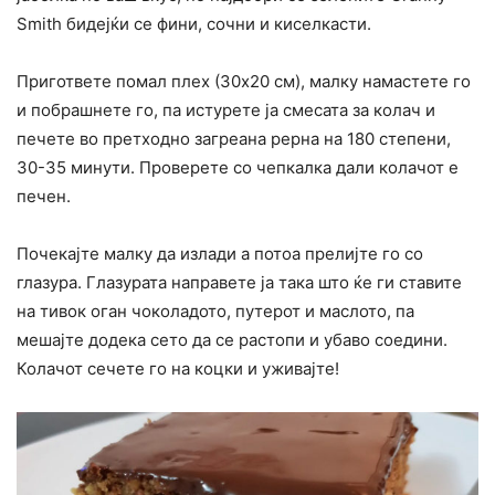
Smith бидејќи се фини, сочни и киселкасти.
Пригответе помал плех (30х20 см), малку намастете го
и побрашнете го, па истурете ја смесата за колач и
печете во претходно загреана рерна на 180 степени,
30-35 минути. Проверете со чепкалка дали колачот е
печен.
Почекајте малку да излади а потоа прелијте го со
глазура. Глазурата направете ја така што ќе ги ставите
на тивок оган чоколадото, путерот и маслото, па
мешајте додека сето да се растопи и убаво соедини.
Колачот сечете го на коцки и уживајте!