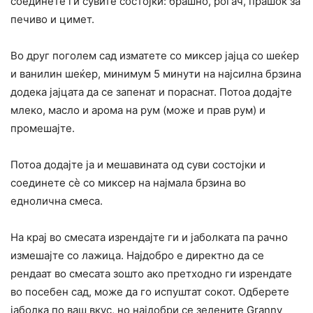
соединете ги сувите состојки: брашно, рогач, прашок за
печиво и цимет.
Во друг поголем сад изматете со миксер јајца со шеќер
и ванилин шеќер, минимум 5 минути на најсилна брзина
додека јајцата да се запенат и пораснат. Потоа додајте
млеко, масло и арома на рум (може и прав рум) и
промешајте.
Потоа додајте ја и мешавината од суви состојки и
соединете сè со миксер на најмала брзина во
еднолична смеса.
На крај во смесата изрендајте ги и јаболката па рачно
измешајте со лажица. Најдобро е директно да се
рендаат во смесата зошто ако претходно ги изрендате
во посебен сад, може да го испуштат сокот. Одберете
јаболка по ваш вкус, но најдобри се зелените Granny