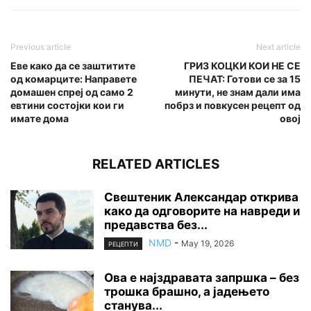
Previous article
Next article
Еве како да се заштитите
ГРИЗ КОЦКИ КОИ НЕ СЕ
од комарците: Направете
ПЕЧАТ: Готови се за 15
домашен спреј од само 2
минути, не знам дали има
евтини состојки кои ги
побрз и повкусен рецепт од
имате дома
овој
RELATED ARTICLES
Свештеник Александар открива
како да одговорите на навреди и
предавства без...
NMD
-
May 19, 2026
РЕЦЕПТИ
Ова е најздравата запршка – без
трошка брашно, а јадењето
станува...