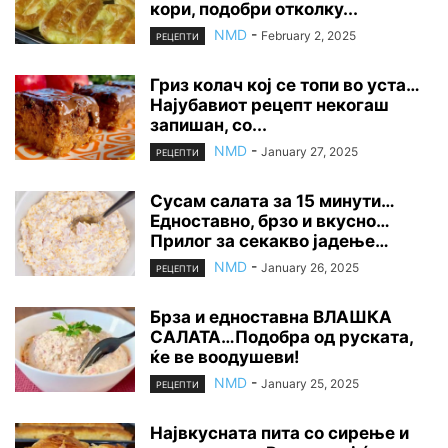
кори, подобри отколку...
NMD
-
February 2, 2025
РЕЦЕПТИ
Гриз колач кој се топи во уста…
Најубавиот рецепт некогаш
запишан, со...
NMD
-
January 27, 2025
РЕЦЕПТИ
Сусам салата за 15 минути…
Едноставно, брзо и вкусно…
Прилог за секакво јадење…
NMD
-
January 26, 2025
РЕЦЕПТИ
Брза и едноставна ВЛАШКА
САЛАТА…Подобра од руската,
ќе ве воодушеви!
NMD
-
January 25, 2025
РЕЦЕПТИ
Највкусната пита со сирење и