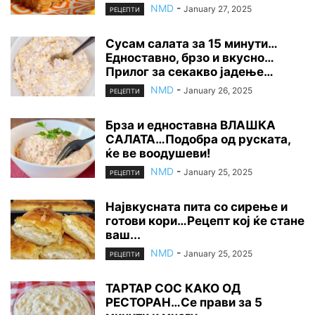
NMD
-
January 27, 2025
РЕЦЕПТИ
Сусам салата за 15 минути…
Едноставно, брзо и вкусно…
Прилог за секакво јадење…
NMD
-
January 26, 2025
РЕЦЕПТИ
Брза и едноставна ВЛАШКА
САЛАТА…Подобра од руската,
ќе ве воодушеви!
NMD
-
January 25, 2025
РЕЦЕПТИ
Највкусната пита со сирење и
готови кори…Рецепт кој ќе стане
ваш...
NMD
-
January 25, 2025
РЕЦЕПТИ
ТАРТАР СОС КАКО ОД
РЕСТОРАН…Се прави за 5