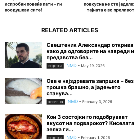
испробан повеќе пати – ги
повкусна не сте јаделе:
воодушеви сите!
тајната е во преливот
RELATED ARTICLES
Свештеник Александар открива
како да одговорите на навреди и
предавства без...
NMD
-
May 19, 2026
РЕЦЕПТИ
Ова е најздравата запршка – без
трошка брашно, а јадењето
станува...
NMD
-
February 3, 2026
КОРИСНО
Кои 3 состојки го подобруваат
вкусот на подварокот? Киселата
зелка ги...
NMD
-
February 1, 2026
РЕЦЕПТИ