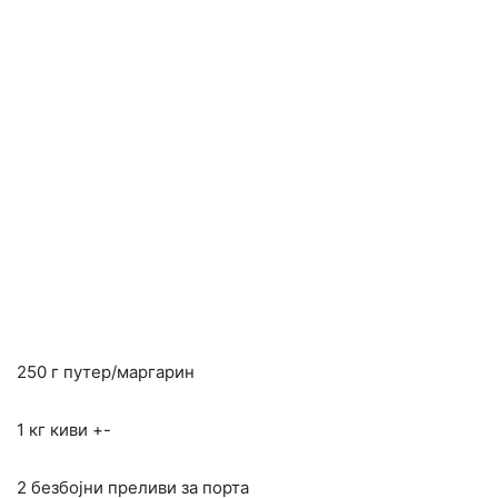
250 г путер/маргарин
1 кг киви +-
2 безбојни преливи за порта