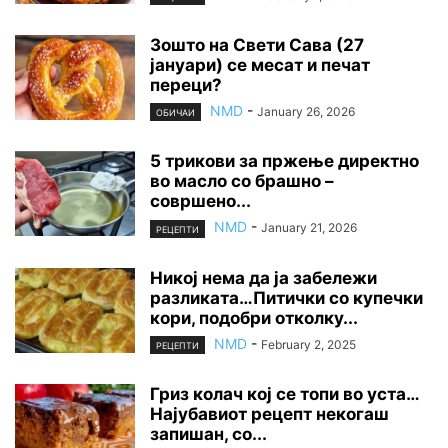
Зошто на Свети Сава (27
јануари) се месат и печат
переци?
NMD
-
January 26, 2026
ОБИЧАИ
5 трикови за пржење директно
во масло со брашно –
совршено...
NMD
-
January 21, 2026
РЕЦЕПТИ
Никој нема да ја забележи
разликата…Питички со купечки
кори, подобри отколку...
NMD
-
February 2, 2025
РЕЦЕПТИ
Гриз колач кој се топи во уста…
Најубавиот рецепт некогаш
запишан, со...