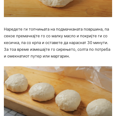
Наредете ги топчињата на подмачканата површина, па
секое премачкајте го со малку масло и покријте ги со
кесичка, па со крпа и оставете да нараснат 30 минути.
За тоа време измешајте го сирењето, солта по потреба
и омекнатиот путер или маргарин.