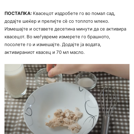
ПОСТАПКА:
Квасецот издробете го во помал сад,
додајте шеќер и прелијте сè со топлото млеко.
Измешајте и оставете десетина минути да се активира
квасецот. Во меѓувреме измерете го брашното,
посолете го и измешајте. Додајте ја водата,
активираниот квасец и 70 мл масло.