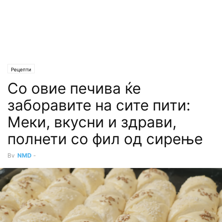
Рецепти
Со овие печива ќе
заборавите на сите пити:
Меки, вкусни и здрави,
полнети со фил од сирење
By
NMD
-