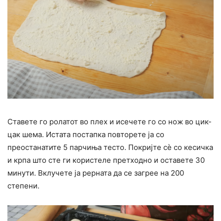
Ставете го ролатот во плех и исечете го со нож во цик-
цак шема. Истата постапка повторете ја со
преостанатите 5 парчиња тесто. Покријте сè со кесичка
и крпа што сте ги користеле претходно и оставете 30
минути. Вклучете ја рерната да се загрее на 200
степени.