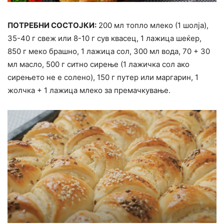
ПОТРЕБНИ СОСТОЈКИ:
200 мл топло млеко (1 шолја),
35-40 г свеж или 8-10 г сув квасец, 1 лажица шеќер,
850 г меко брашно, 1 лажица сол, 300 мл вода, 70 + 30
мл масло, 500 г ситно сирење (1 лажичка сол ако
сирењето не е солено), 150 г путер или маргарин, 1
жолчка + 1 лажица млеко за премачкување.