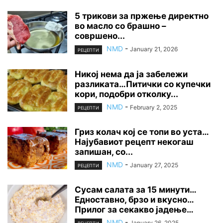
5 трикови за пржење директно
во масло со брашно –
совршено...
NMD
-
January 21, 2026
РЕЦЕПТИ
Никој нема да ја забележи
разликата…Питички со купечки
кори, подобри отколку...
NMD
-
February 2, 2025
РЕЦЕПТИ
Гриз колач кој се топи во уста…
Најубавиот рецепт некогаш
запишан, со...
NMD
-
January 27, 2025
РЕЦЕПТИ
Сусам салата за 15 минути…
Едноставно, брзо и вкусно…
Прилог за секакво јадење…
NMD
-
January 26, 2025