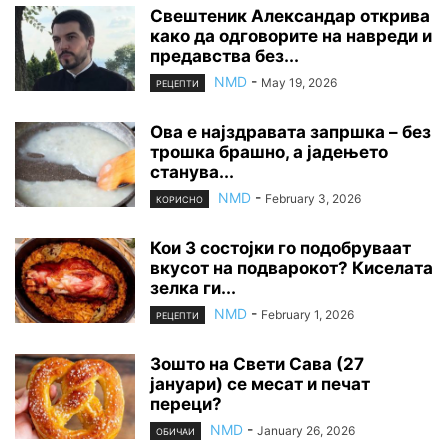
Свештеник Александар открива
како да одговорите на навреди и
предавства без...
NMD
-
May 19, 2026
РЕЦЕПТИ
Ова е најздравата запршка – без
трошка брашно, а јадењето
станува...
NMD
-
February 3, 2026
КОРИСНО
Кои 3 состојки го подобруваат
вкусот на подварокот? Киселата
зелка ги...
NMD
-
February 1, 2026
РЕЦЕПТИ
Зошто на Свети Сава (27
јануари) се месат и печат
переци?
NMD
-
January 26, 2026
ОБИЧАИ