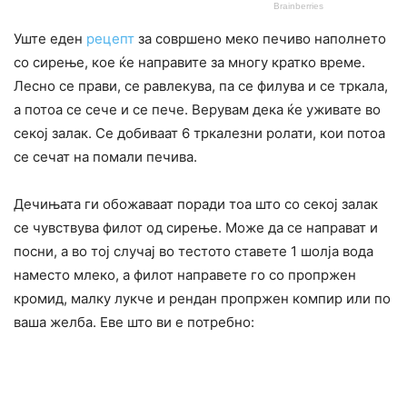
Уште еден
рецепт
за совршено меко печиво наполнето
со сирење, кое ќе направите за многу кратко време.
Лесно се прави, се равлекува, па се филува и се тркала,
а потоа се сече и се пече. Верувам дека ќе уживате во
секој залак. Се добиваат 6 тркалезни ролати, кои потоа
се сечат на помали печива.
Дечињата ги обожаваат поради тоа што со секој залак
се чувствува филот од сирење. Може да се направат и
посни, а во тој случај во тестото ставете 1 шолја вода
наместо млеко, а филот направете го со пропржен
кромид, малку лукче и рендан пропржен компир или по
ваша желба. Еве што ви е потребно: