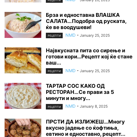
РЕЦЕПТИ
Брза и едноставна ВЛАШКА
САЛАТА…Подобра од руската,
ќе ве воодушеви!
NMD
-
January 25, 2025
РЕЦЕПТИ
Највкусната пита со сирење и
готови кори…Рецепт кој ќе стане
ваш...
NMD
-
January 25, 2025
РЕЦЕПТИ
ТАРТАР СОС КАКО ОД
РЕСТОРАН…Се прави за 5
минути и многу...
NMD
-
January 8, 2025
РЕЦЕПТИ
ПРСТИ ДА ИЗЛИЖЕШ…Многу
вкусно јадење со ќофтиња,
евтино и едноставно, рецепт...