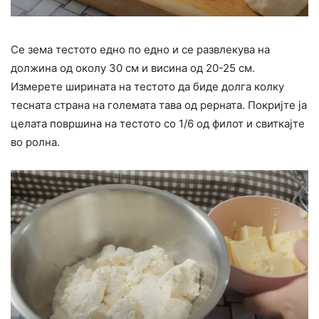
Се зема тестото едно по едно и се развлекува на
должина од околу 30 см и висина од 20-25 см.
Измерете ширината на тестото да биде долга колку
тесната страна на големата тава од рерната. Покријте ја
целата површина на тестото со 1/6 од филот и свиткајте
во ролна.