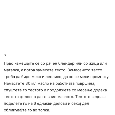
<
Прво измешајте сè со рачен блендер или со жица или
маталка, а потоа замесете тесто. Замесеното тесто
треба да биде меко и лепливо, да не се меси премногу.
Намастете 30 мл масло на работната површина,
спуштете го тестото и продолжете со месење додека
тестото целосно да го впие маслото. Тестото веднаш
поделете го на 6 еднакви делови и секој дел
обликувајте го во топка.