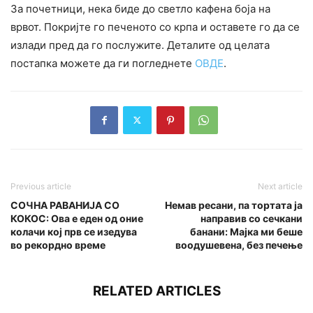
За почетници, нека биде до светло кафена боја на
врвот. Покријте го печеното со крпа и оставете го да се
излади пред да го послужите. Деталите од целата
постапка можете да ги погледнете
ОВДЕ
.
Previous article
Next article
СОЧНА РАВАНИЈА СО
Немав ресани, па тортата ја
КОКОС: Ова е еден од оние
направив со сечкани
колачи кој прв се изедува
банани: Мајка ми беше
во рекордно време
воодушевена, без печење
RELATED ARTICLES