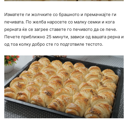
Изматете ги жолчките со брашното и премачкајте ги
печивата. По желба наросете со малку семки и кога
рерната ќе се загрее ставете го печивото да се пече.
Печете приближно 25 минути, зависи од вашата рерна и
од тоа колку добро сте го подготвиле тестото.