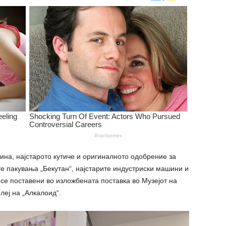
ина, најстарото кутиче и оригиналното одобрение за
те пакувања „Бекутан“, најстарите индустриски машини и
 се поставени во изложбената поставка во Музејот на
леј на „Алкалоид“.