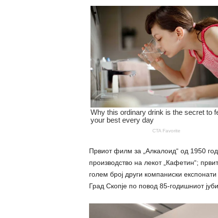
Првиот филм за „Алкалоид“ од 1950 год
производство на лекот „Кафетин“; први
голем број други компаниски експонати
Град Скопје по повод 85-годишниот јуби