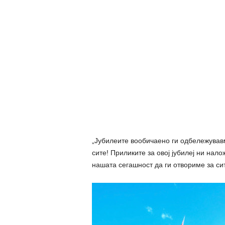
„Јубилеите вообичаено ги одбележувавм
сите! Приликите за овој јубилеј ни нал
нашата сегашност да ги отвориме за си