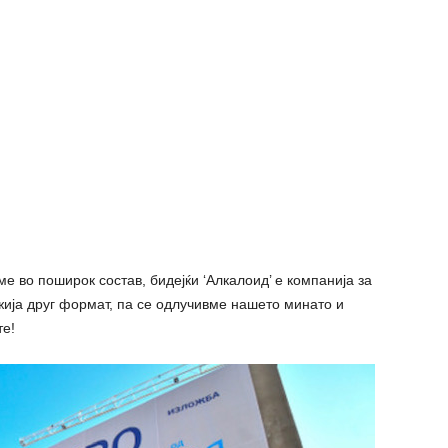
е во поширок состав, бидејќи ‘Алкалоид’ е компанија за
ожија друг формат, па се одлучивме нашето минато и
те!