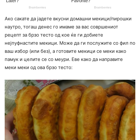
Ако сакате да јадете вкусни домашни мекици/пирошки
наутро, тогаш денес го имаме за вас совршениот
рецепт за брзо тесто од кое ќе ги добиете
нејпуфнастите мекици. Може да ги послужите со фил по
ваш избор (или без), а готовите мекици се меки како
памук и целите се со меури. Еве како да направите
меки меки од ова брзо тесто: