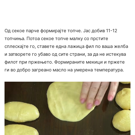
Од секое парче формирајте топче. Јас добив 11-12
топчиња. Потоа секое топче малку со прстите
сплескајте го, ставете една лажица фил по ваша желба
и затворете го убаво од сите страни, за да не истекува
филот при пржењето. Формираните мекици и пржете
ги во добро загреано масло на умерена температура.