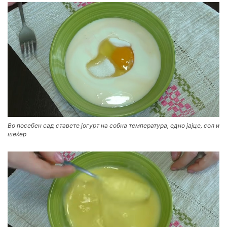
Во посебен сад ставете јогурт на собна температура, едно јајце, сол и
шеќер