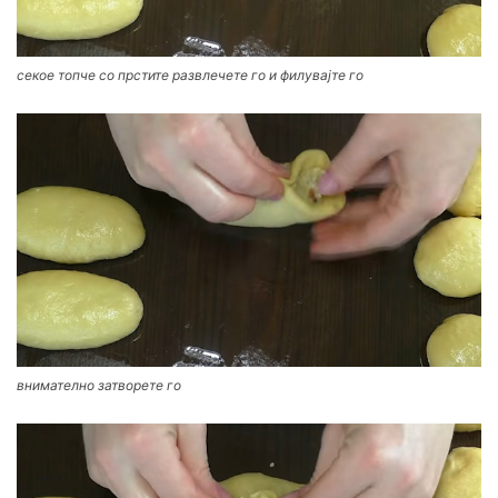
секое топче со прстите развлечете го и филувајте го
внимателно затворете го