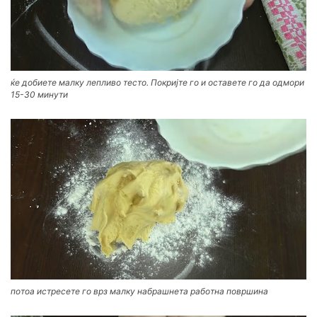
ќе добиете малку лепливо тесто. Покријте го и оставете го да одмори
15-30 минути
потоа истресете го врз малку набрашнета работна површина