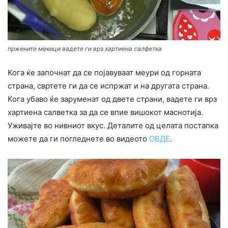
пржените мекици вадете ги врз хартиена салфетка
Кога ќе започнат да се појавуваат меури од горната
страна, свртете ги да се испржат и на другата страна.
Кога убаво ќе заруменат од двете страни, вадете ги врз
хартиена салветка за да се впие вишокот маснотија.
Уживајте во нивниот вкус. Деталите од целата постапка
можете да ги погледнете во видеото
ОВДЕ
.