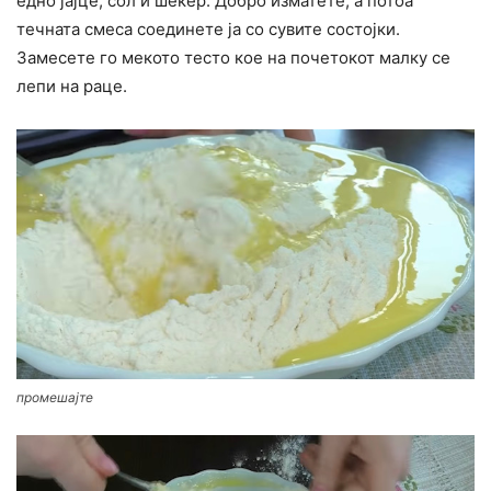
едно јајце, сол и шеќер. Добро изматете, а потоа
течната смеса соединете ја со сувите состојки.
Замесете го мекото тесто кое на почетокот малку се
лепи на раце.
промешајте