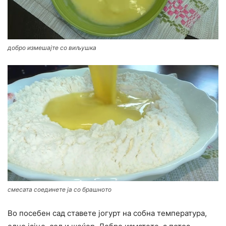
добро измешајте со виљушка
смесата соединете ја со брашното
Во посебен сад ставете јогурт на собна температура,