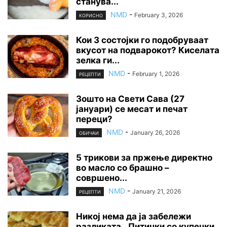
станува...
NMD
-
February 3, 2026
КОРИСНО
Кои 3 состојки го подобруваат
вкусот на подварокот? Киселата
зелка ги...
NMD
-
February 1, 2026
РЕЦЕПТИ
Зошто на Свети Сава (27
јануари) се месат и печат
переци?
NMD
-
January 26, 2026
ОБИЧАИ
5 трикови за пржење директно
во масло со брашно –
совршено...
NMD
-
January 21, 2026
РЕЦЕПТИ
Никој нема да ја забележи
разликата…Питички со купечки