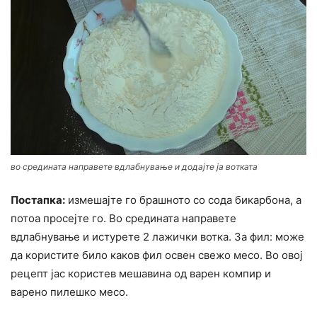
во средината направете вдлабнување и додајте ја вотката
Постапка:
измешајте го брашното со сода бикарбона, а
потоа просејте го. Во средината направете
вдлабнување и истурете 2 лажички вотка. За фил: може
да користите било каков фил освен свежо месо. Во овој
рецепт јас користев мешавина од варен компир и
варено пилешко месо.