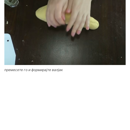
премесете го и формирајте валјак