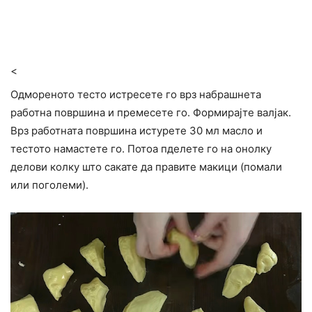
<
Одмореното тесто истресете го врз набрашнета
работна површина и премесете го. Формирајте валјак.
Врз работната површина истурете 30 мл масло и
тестото намастете го. Потоа пделете го на онолку
делови колку што сакате да правите макици (помали
или поголеми).