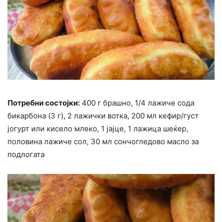
Потребни состојки:
400 г брашно, 1/4 лажиче сода
бикарбона (3 г), 2 лажички вотка, 200 мл кефир/густ
јогурт или кисело млеко, 1 јајце, 1 лажица шеќер,
половина лажиче сол, 30 мл сончогледово масло за
подлогата