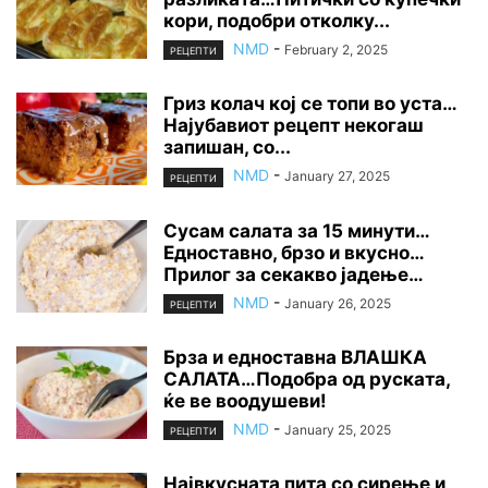
кори, подобри отколку...
NMD
-
February 2, 2025
РЕЦЕПТИ
Гриз колач кој се топи во уста…
Најубавиот рецепт некогаш
запишан, со...
NMD
-
January 27, 2025
РЕЦЕПТИ
Сусам салата за 15 минути…
Едноставно, брзо и вкусно…
Прилог за секакво јадење…
NMD
-
January 26, 2025
РЕЦЕПТИ
Брза и едноставна ВЛАШКА
САЛАТА…Подобра од руската,
ќе ве воодушеви!
NMD
-
January 25, 2025
РЕЦЕПТИ
Највкусната пита со сирење и