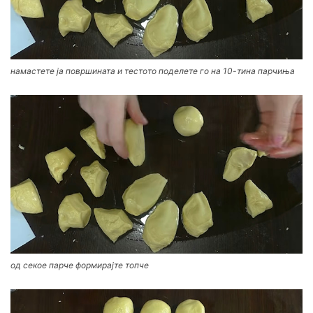
намастете ја површината и тестото поделете го на 10-тина парчиња
од секое парче формирајте топче