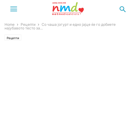
Home
Рецепти
Со чаша јогурт и едно јајце ќе го добиете
најубавото тесто за...
Рецепти