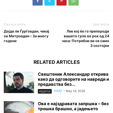
Previous article
Next article
Дојде ли Ѓурѓовден, чекај
Лек кој ќе го препороди
си Митровден – За многу
вашето грло во рок од 24
години
часа: Потребни ви се само
3 состојки
RELATED ARTICLES
Свештеник Александар открива
како да одговорите на навреди и
предавства без...
NMD
-
May 19, 2026
РЕЦЕПТИ
Ова е најздравата запршка – без
трошка брашно, а јадењето