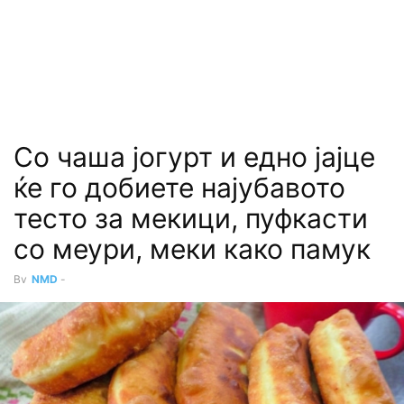
Со чаша јогурт и едно јајце
ќе го добиете најубавото
тесто за мекици, пуфкасти
со меури, меки како памук
By
NMD
-