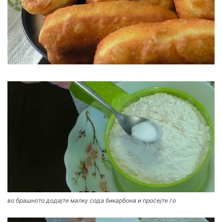
во брашното додајте малку сода бикарбона и просејте го