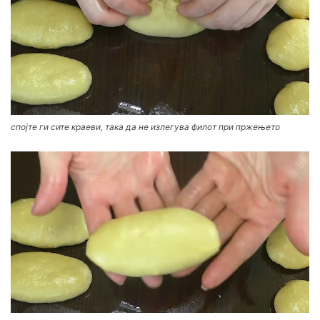
спојте ги сите краеви, така да не излегува филот при пржењето