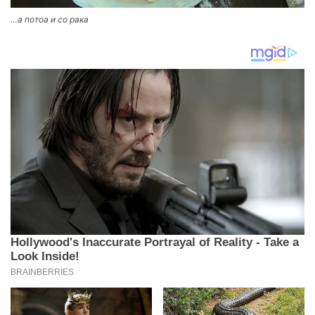
…а потоа и со рака