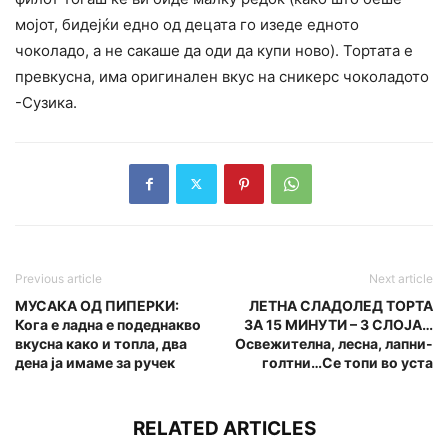
мојот, бидејќи едно од децата го изеде едното
чоколадо, а не сакаше да оди да купи ново). Тортата е
превкусна, има оригинален вкус на сникерс чоколадото
-Сузика.
Previous article
Next article
МУСАКА ОД ПИПЕРКИ:
ЛЕТНА СЛАДОЛЕД ТОРТА
Кога е ладна е подеднакво
ЗА 15 МИНУТИ – 3 СЛОЈА…
вкусна како и топла, два
Освежителна, лесна, лапни-
дена ја имаме за ручек
голтни…Се топи во уста
RELATED ARTICLES