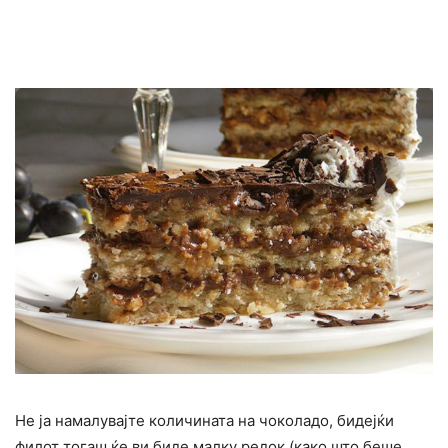
Не ја намалувајте количината на чоколадо, бидејќи
филот тогаш ќе ви биде малку редок (како што беше