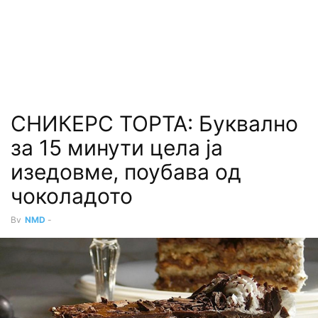
СНИКЕРС ТОРТА: Буквално
за 15 минути цела ја
изедовме, поубава од
чоколадото
By
NMD
-