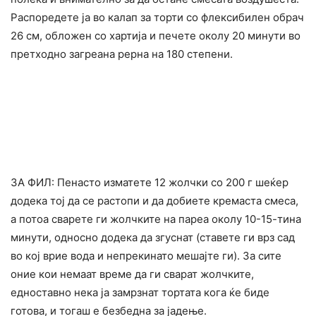
Распоредете ја во калап за торти со флексибилен обрач
26 см, обложен со хартија и печете околу 20 минути во
претходно загреана рерна на 180 степени.
ЗА ФИЛ: Пенасто изматете 12 жолчки со 200 г шеќер
додека тој да се растопи и да добиете кремаста смеса,
а потоа сварете ги жолчките на пареа околу 10-15-тина
минути, односно додека да згуснат (ставете ги врз сад
во кој врие вода и непрекинато мешајте ги). За сите
оние кои немаат време да ги сварат жолчките,
едноставно нека ја замрзнат тортата кога ќе биде
готова, и тогаш е безбедна за јадење.