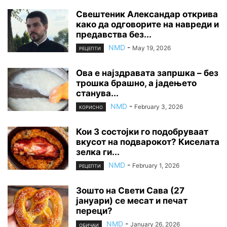
Свештеник Александар открива
како да одговорите на навреди и
предавства без...
NMD
-
May 19, 2026
РЕЦЕПТИ
Ова е најздравата запршка – без
трошка брашно, а јадењето
станува...
NMD
-
February 3, 2026
КОРИСНО
Кои 3 состојки го подобруваат
вкусот на подварокот? Киселата
зелка ги...
NMD
-
February 1, 2026
РЕЦЕПТИ
Зошто на Свети Сава (27
јануари) се месат и печат
переци?
NMD
-
January 26, 2026
ОБИЧАИ