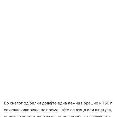
Во снегот од белки додајте една лажица брашно и 150 г
сечкани кикирики, па промешајте со жица или шпатула,
полека и внимателно за да остане смесата воздушеста.