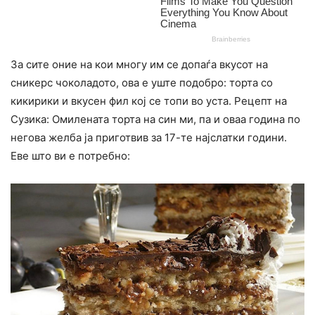
За сите оние на кои многу им се допаѓа вкусот на
сникерс чоколадото, ова е уште подобро: торта со
кикирики и вкусен фил кој се топи во уста. Рецепт на
Сузика: Омилената торта на син ми, па и оваа година по
негова желба ја приготвив за 17-те најслатки години.
Еве што ви е потребно: