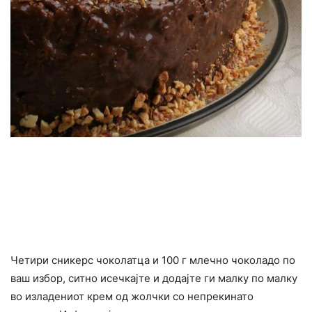
Четири сникерс чоколатца и 100 г млечно чоколадо по
ваш избор, ситно исечкајте и додајте ги малку по малку
во изладениот крем од жолчки со непрекинато