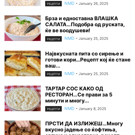
NMD
-
January 26, 2025
РЕЦЕПТИ
Брза и едноставна ВЛАШКА
САЛАТА…Подобра од руската,
ќе ве воодушеви!
NMD
-
January 25, 2025
РЕЦЕПТИ
Највкусната пита со сирење и
готови кори…Рецепт кој ќе стане
ваш...
NMD
-
January 25, 2025
РЕЦЕПТИ
ТАРТАР СОС КАКО ОД
РЕСТОРАН…Се прави за 5
минути и многу...
NMD
-
January 8, 2025
РЕЦЕПТИ
ПРСТИ ДА ИЗЛИЖЕШ…Многу
вкусно јадење со ќофтиња,