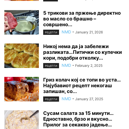
5 трикови за пржење директно
во масло со брашно –
совршено...
NMD
-
January 21, 2026
РЕЦЕПТИ
Никој нема да ја забележи
разликата…Питички со купечки
кори, подобри отколку...
NMD
-
February 2, 2025
РЕЦЕПТИ
Гриз колач кој се топи во уста…
Најубавиот рецепт некогаш
запишан, со...
NMD
-
January 27, 2025
РЕЦЕПТИ
Сусам салата за 15 минути…
Едноставно, брзо и вкусно…
Прилог за секакво јадење…