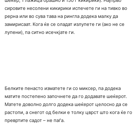
шеќер, 1 лажица брашно и 150 г кикирики): Најпрво
сировите несолени кикирики испечете ги на тивко во
рерна или во сува тава на рингла додека малку да
замирисаат. Кога ќе се оладат излупете ги (ако не се
лупени), па ситно исечкјате ги.
Белките пенасто изматете ги со миксер, па додека
матите постепено започнете да го додавате шеќерот.
Матете доволно долго додека шеќерот целосно да се
растопи, а снегот од белки е толку цврст што кога ќе го
превртите садот – не паѓа.