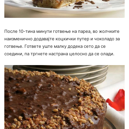
После 10-тина минути готвење на пареа, во жолчките
наизменично додавајте коцкички путер и чоколадо за
готвење. Гответе уште малку додека сето да се
соедини, па тргнете настрана целосно да се олади.