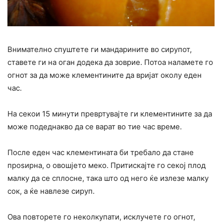
Внимателно спуштете ги мандарините во сирупот,
ставете ги на оган додека да зоврие. Потоа наламете го
огнот за да може клементините да вријат околу еден
час.
На секои 15 минути превртувајте ги клементините за да
може подеднакво да се варат во тие час време.
После еден час клементината би требало да стане
проѕирна, о овошјето меко. Притискајте го секој плод
малку да се сплосне, така што од него ќе излезе малку
сок, а ќе навлезе сируп.
Ова повторете го неколкупати, исклучете го огнот,