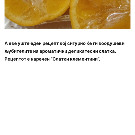
А еве уште еден рецепт кој сигурно ќе ги воодушеви
љубителите на ароматични деликатесни слатка.
Рецептот е наречен “Слатки клементини”.