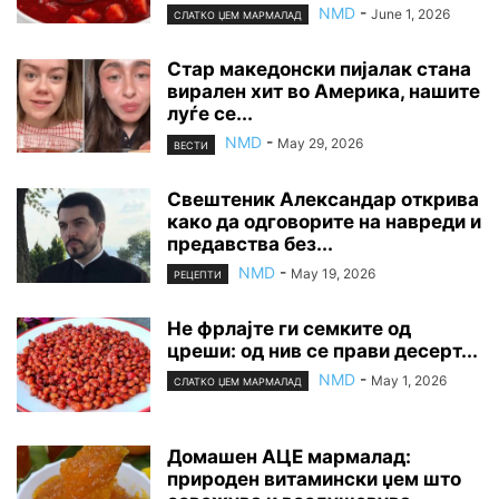
NMD
-
June 1, 2026
СЛАТКО ЏЕМ МАРМАЛАД
Стар македонски пијалак стана
вирален хит во Америка, нашите
луѓе се...
NMD
-
May 29, 2026
ВЕСТИ
Свештеник Александар открива
како да одговорите на навреди и
предавства без...
NMD
-
May 19, 2026
РЕЦЕПТИ
Не фрлајте ги семките од
цреши: од нив се прави десерт...
NMD
-
May 1, 2026
СЛАТКО ЏЕМ МАРМАЛАД
Домашен АЦЕ мармалад:
природен витамински џем што