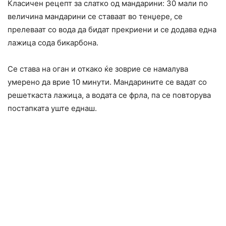
Класичен рецепт за слатко од мандарини: 30 мали по
величина мандарини се ставаат во тенџере, се
прелеваат со вода да бидат прекриени и се додава една
лажица сода бикарбона.
Се става на оган и откако ќе зоврие се намалува
умерено да врие 10 минути. Мандарините се вадат со
решеткаста лажица, а водата се фрла, па се повторува
постапката уште еднаш.