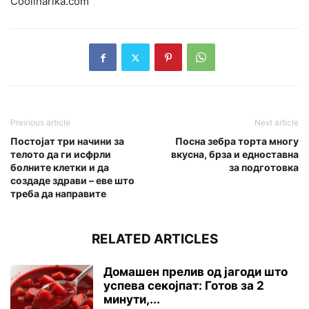
Coolinarika.com
Previous article
Next article
Постојат три начини за
Посна зебра торта многу
телото да ги исфрли
вкусна, брза и едноставна
болните клетки и да
за подготовка
создаде здрави – еве што
треба да направите
RELATED ARTICLES
Домашен прелив од јагоди што
успева секојпат: Готов за 2
минути,...