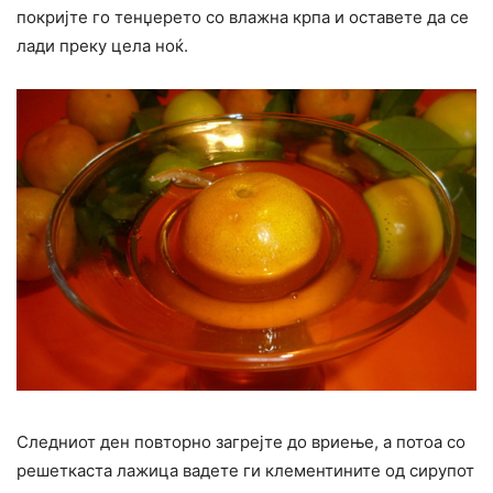
покријте го тенџерето со влажна крпа и оставете да се
лади преку цела ноќ.
Следниот ден повторно загрејте до вриење, а потоа со
решеткаста лажица вадете ги клементините од сирупот