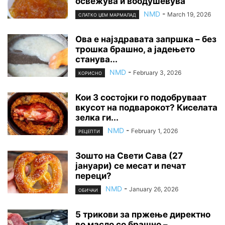
освежува и воодушевува
NMD
-
March 19, 2026
СЛАТКО ЏЕМ МАРМАЛАД
Ова е најздравата запршка – без
трошка брашно, а јадењето
станува...
NMD
-
February 3, 2026
КОРИСНО
Кои 3 состојки го подобруваат
вкусот на подварокот? Киселата
зелка ги...
NMD
-
February 1, 2026
РЕЦЕПТИ
Зошто на Свети Сава (27
јануари) се месат и печат
переци?
NMD
-
January 26, 2026
ОБИЧАИ
5 трикови за пржење директно
во масло со брашно –