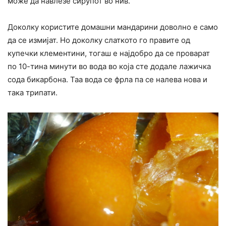
може да навлезе сирупот во нив.
Доколку користите домашни мандарини доволно е само
да се измијат. Но доколку слаткото го правите од
купечки клементини, тогаш е најдобро да се проварат
по 10-тина минути во вода во која сте додале лажичка
сода бикарбона. Таа вода се фрла па се налева нова и
така трипати.