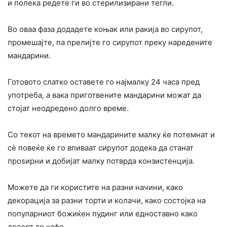
и полека редете ги во стерилизирани тегли.
Во оваа фаза додадете коњак или ракија во сирупот,
промешајте, па прелијте го сирупот преку наредените
мандарини.
Готовото слатко оставете го најмалку 24 часа пред
употреба, а вака приготвените мандарини можат да
стојат неодредено долго време.
Со текот на времето мандарините малку ќе потемнат и
сè повеќе ќе го впиваат сирупот додека да станат
проѕирни и добијат малку потврда конзистенција.
Можете да ги користите на разни начини, како
декорација за разни торти и колачи, како состојка на
популарниот божиќен пудинг или едноставно како
десерт со кафе.