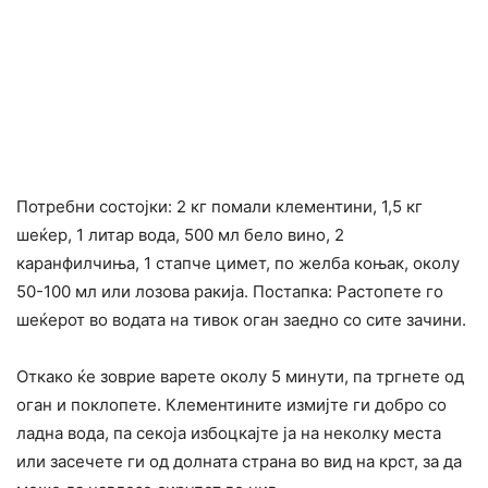
Потребни состојки: 2 кг помали клементини, 1,5 кг
шеќер, 1 литар вода, 500 мл бело вино, 2
каранфилчиња, 1 стапче цимет, по желба коњак, околу
50-100 мл или лозова ракија. Постапка: Растопете го
шеќерот во водата на тивок оган заедно со сите зачини.
Откако ќе зоврие варете околу 5 минути, па тргнете од
оган и поклопете. Клементините измијте ги добро со
ладна вода, па секоја избоцкајте ја на неколку места
или засечете ги од долната страна во вид на крст, за да