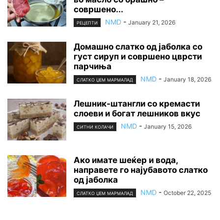
совршено...
NMD
-
January 21, 2026
РЕЦЕПТИ
Домашно слатко од јаболка со
густ сируп и совршено цврсти
парчиња
NMD
-
January 18, 2026
СЛАТКО ЏЕМ МАРМАЛАД
Лешник-штaнгли со кремасти
слоеви и богат лешников вкус
NMD
-
January 15, 2026
СИТНИ КОЛАЧИ
Ако имате шеќер и вода,
направете го најубавото слатко
од јаболка
NMD
-
October 22, 2025
СЛАТКО ЏЕМ МАРМАЛАД