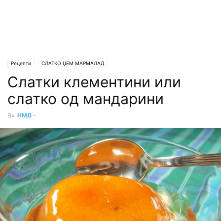
Рецепти
СЛАТКО ЏЕМ МАРМАЛАД
Слатки клементини или
слатко од мандарини
By
НМД
-