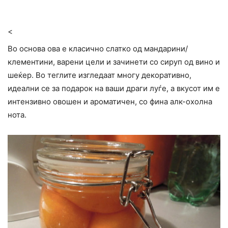
<
Во основа ова е класично слатко од мандарини/
клементини, варени цели и зачинети со сируп од вино и
шеќер. Во теглите изгледаат многу декоративно,
идеални се за подарок на ваши драги луѓе, а вкусот им е
интензивно овошен и ароматичен, со фина алк-охолна
нота.