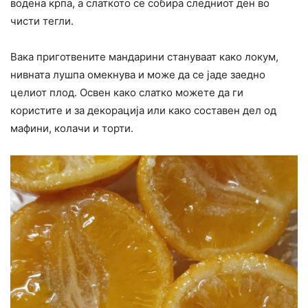
водена крпа, а слаткото се собира следниот ден во
чисти тегли.
Вака приготвените мандарини стануваат како локум,
нивната лушпа омекнува и може да се јаде заедно
целиот плод. Освен како слатко можете да ги
користите и за декорација или како составен дел од
мафини, колачи и торти.