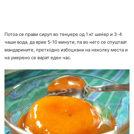
Потоа се прави сируп во тенџере од 1 кг шеќер и 3-4
чаши вода, да врие 5-10 минути, па во него се спуштаат
мандарините, претходно избоцкани на неколку места и
на умерено се варат еден час.